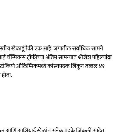
भारतीय खेळाडूंपैकी एक आहे. जगातील सर्वाधिक सामने
ॅम्पियन्स ट्रॉफीच्या अंतिम सामन्यात श्रीजेश पहिल्यांदा
े टोकियो ऑलिम्पिकमध्ये कांस्यपदक जिंकून तब्बल ४१
 होता.
ुल खेळ आणि आशियाई खेळांत अनेक पदके जिंकली आहेत.