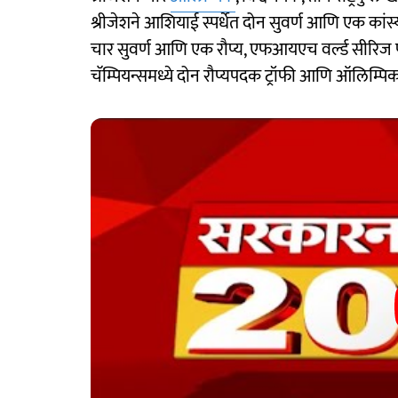
श्रीजेशने आशियाई स्पर्धेत दोन सुवर्ण आणि एक कांस्य, र
चार सुवर्ण आणि एक रौप्य, एफआयएच वर्ल्ड सीरिज फाय
चॅम्पियन्समध्ये दोन रौप्यपदक ट्रॉफी आणि ऑलिम्प