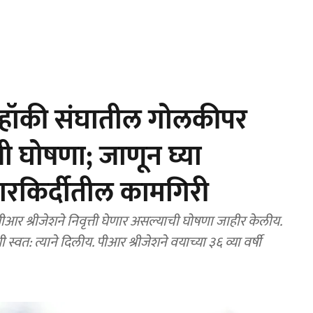
 हॉकी संघातील गोलकीपर
ची घोषणा; जाणून घ्या
ा कारकिर्दीतील कामगिरी
श्रीजेशने वयाच्या ३६ व्या वर्षी