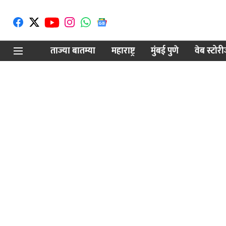
ताज्या बातम्या
महाराष्ट्र
मुंबई पुणे
वेब स्टोर