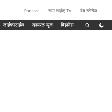
Podcast
साम लाईव्ह TV
वेब स्टोरीज
लाईफस्टाईल
व्हायरल न्यूज
बिझनेस