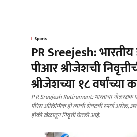
Sports
PR Sreejesh: भारतीय
पीआर श्रीजेशची निवृत्ती
श्रीजेशच्या १८ वर्षांच्य
P R Sreejesh Retirement: भारताचा गोलरक्षक पीआर श्रीजेशने निवृत्ती घेणार असल्याची घोषणा जाहीर केलीय.
पॅरिस ऑलिम्पिक ही त्याची शेवटची स्पर्धा असेल, अशी स्वत: त्याने दिलीय. पीआर 
हॉकी खेळातून निवृत्ती घेतली आहे.