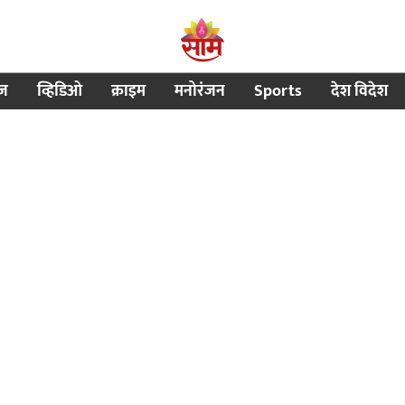
ीज
व्हिडिओ
क्राइम
मनोरंजन
Sports
देश विदेश