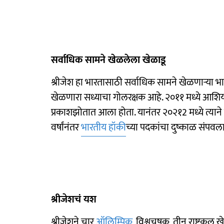
सर्वाधिक सामने खेळलेला खेळाडू
श्रीजेश हा भारतासाठी सर्वाधिक सामने खेळणाऱ्या 
खेळणारा सध्याचा गोलरक्षक आहे. २०११ मध्ये आशियाई च
प्रकाशझोतात आला होता. यानंतर २०२१2 मध्ये त्यान
वर्षांनंतर
भारतीय हॉकी
च्या पदकांचा दुष्काळ संपवला
श्रीजेशचं यश
श्रीजेशने चार
ऑलिम्पिक
, विश्वचषक, तीन राष्ट्रक