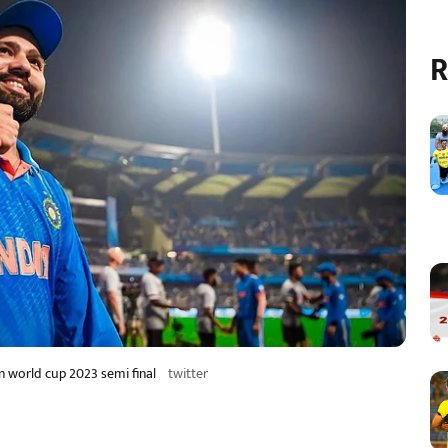
R
n world cup 2023 semi final
twitter