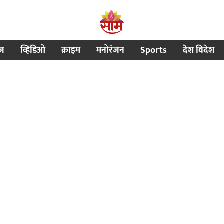
ीज
व्हिडिओ
क्राइम
मनोरंजन
Sports
देश विदेश