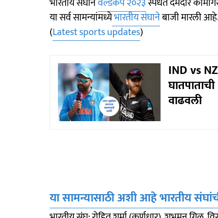
भारतीय संघाने
वर्ल्डकप २०२३
स्पर्धेत दमदार कामगिर
या सर्व सामन्यांमध्ये
भारतीय संघाने
बाजी मारली आहे.
(
Latest sports updates
)
IND vs NZ 
घातपाताची ध
वाढवली
या सामन्यासाठी अशी आहे भारतीय संघांची
भारतीय संघ: रोहित शर्मा (कर्णधार), शुभमन गिल, विरा