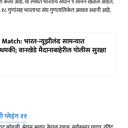
ी केली आहे. या स्पर्धेत भारतीय संघाने ९ सामने खेळले आहेत.
 १८ गुणांसह भारताचा संघ गुणतालिकेत अव्वल स्थानी आहे.
Match: भारत-न्यूझीलंड सामन्यात
मकी; वानखेडे मैदानाबाहेरील पोलीस सुरक्षा
 प्लेइंग ११
ट कोहली, श्रेयस अय्यर, केएल राहुल, सूर्यकुमार यादव, रविंद्र