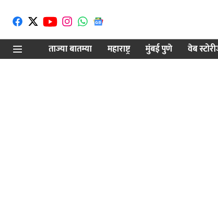
ताज्या बातम्या
महाराष्ट्र
मुंबई पुणे
वेब स्टोर