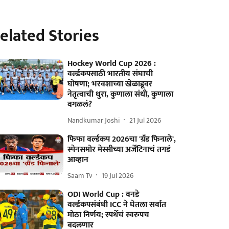
elated Stories
Hockey World Cup 2026 :
वर्ल्डकपसाठी भारतीय संघाची
घोषणा; भरवशाच्या खेळाडूवर
नेतृत्वाची धुरा, कुणाला संधी, कुणाला
वगळलं?
Nandkumar Joshi
21 Jul 2026
फिफा वर्ल्डकप 2026चा 'ग्रँड फिनाले',
स्पेनसमोर मेस्सीच्या अर्जेंटिनाचं तगडं
आव्हान
Saam Tv
19 Jul 2026
ODI World Cup : वनडे
वर्ल्डकपसंबंधी ICC ने घेतला सर्वात
मोठा निर्णय; स्पर्धेचं स्वरुपच
बदलणार