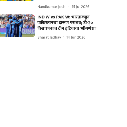
Nandkumar Joshi
15 Jul 2026
IND W vs PAK W: भारताकडून
पाकिस्तानचा दारूण पराभव; टी-२०
विश्वचषकात टीम इंडियाचा 'श्रीगणेशा'
Bharat Jadhav
14 Jun 2026