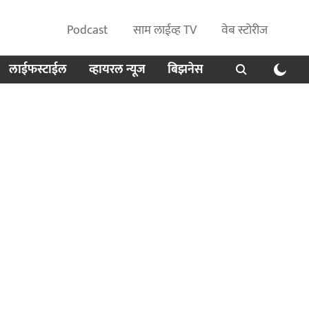
Podcast
साम लाईव्ह TV
वेब स्टोरीज
लाईफस्टाईल
व्हायरल न्यूज
बिझनेस