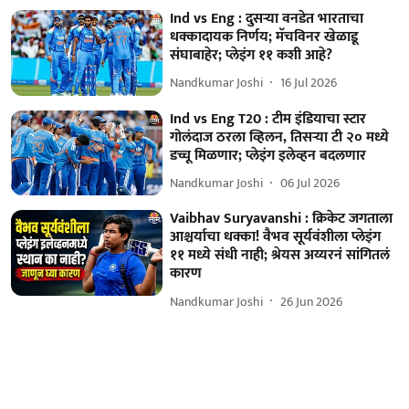
Ind vs Eng : दुसऱ्या वनडेत भारताचा
धक्कादायक निर्णय; मॅचविनर खेळाडू
संघाबाहेर; प्लेइंग ११ कशी आहे?
Nandkumar Joshi
16 Jul 2026
Ind vs Eng T20 : टीम इंडियाचा स्टार
गोलंदाज ठरला व्हिलन, तिसऱ्या टी २० मध्ये
डच्चू मिळणार; प्लेइंग इलेव्हन बदलणार
Nandkumar Joshi
06 Jul 2026
Vaibhav Suryavanshi : क्रिकेट जगताला
आश्चर्याचा धक्का! वैभव सूर्यवंशीला प्लेइंग
११ मध्ये संधी नाही; श्रेयस अय्यरनं सांगितलं
कारण
Nandkumar Joshi
26 Jun 2026