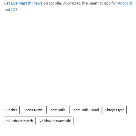
Get
Live Marathi news
on Mobile. Download the Saam Tv app for
Android
and
IOS
.
Cricket
Sports News
Team India
Team India Squad
Shreyas Iyer
t20 cricket match
Vaibhav Suryavanshi