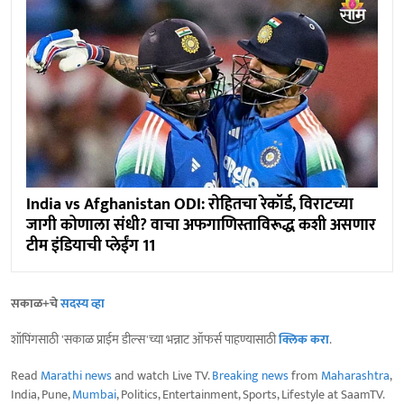
India vs Afghanistan ODI: रोहितचा रेकॉर्ड, विराटच्या
जागी कोणाला संधी? वाचा अफगाणिस्ताविरूद्ध कशी असणार
टीम इंडियाची प्लेईंग 11
सकाळ+चे
सदस्य व्हा
शॉपिंगसाठी 'सकाळ प्राईम डील्स'च्या भन्नाट ऑफर्स पाहण्यासाठी
क्लिक करा
.
Read
Marathi news
and watch Live TV.
Breaking news
from
Maharashtra
,
India, Pune,
Mumbai
, Politics, Entertainment, Sports, Lifestyle at SaamTV.