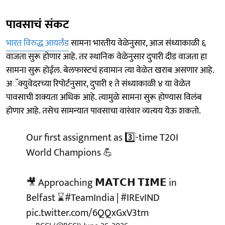
पावसाचं संकट
भारत विरुद्ध आयर्लंड
सामना भारतीय वेळेनुसार, आज संध्याकाळी ६
वाजता सुरू होणार आहे. तर स्थानिक वेळेनुसार दुपारी दीड वाजता हा
सामना सुरू होईल. बेलफास्टचं हवामान त्या वेळेत खराब असणार आहे.
अॅक्युवेदरच्या रिपोर्टनुसार, दुपारी १ ते संध्याकाळी ४ या वेळेत
पावसाची शक्यता अधिक आहे. त्यामुळे सामना सुरू होण्यास विलंब
होणार आहे. तसेच सामन्यात पावसाचा वारंवार व्यत्यय येऊ शकतो.
Our first assignment as 3️⃣-time T20I
World Champions 💪
🎥 Approaching 𝗠𝗔𝗧𝗖𝗛 𝗧𝗜𝗠𝗘 in
Belfast ⌛️
#TeamIndia
|
#IREvIND
pic.twitter.com/6QQxGxV3tm