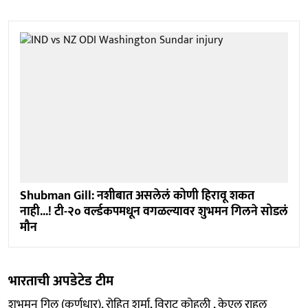
Shubman Gill: नशीबात असलेलं कोणी हिरावू शकत
नाही...! टी-२० वर्ल्डकपमधून वगळल्यावर शुभमन गिलने सोडलं
मौन
भारताची अपडेटेड टीम
शुभमन गिल (कर्णधार), रोहित शर्मा, विराट कोहली , केएल राहुल