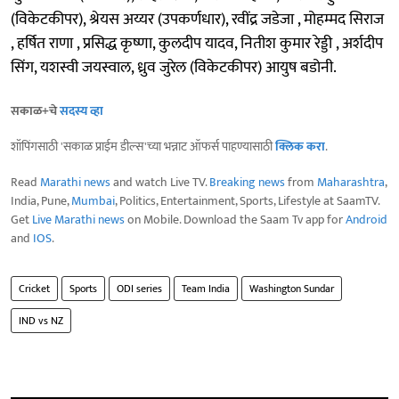
(विकेटकीपर), श्रेयस अय्यर (उपकर्णधार), रवींद्र जडेजा , मोहम्मद सिराज
, हर्षित राणा , प्रसिद्ध कृष्णा, कुलदीप यादव, नितीश कुमार रेड्डी , अर्शदीप
सिंग, यशस्वी जयस्वाल, ध्रुव जुरेल (विकेटकीपर) आयुष बडोनी.
सकाळ+चे
सदस्य व्हा
शॉपिंगसाठी 'सकाळ प्राईम डील्स'च्या भन्नाट ऑफर्स पाहण्यासाठी
क्लिक करा
.
Read
Marathi news
and watch Live TV.
Breaking news
from
Maharashtra
,
India, Pune,
Mumbai
, Politics, Entertainment, Sports, Lifestyle at SaamTV.
Get
Live Marathi news
on Mobile. Download the Saam Tv app for
Android
and
IOS
.
Cricket
Sports
ODI series
Team India
Washington Sundar
IND vs NZ