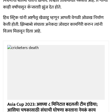
निधनाची बातमी येताच क्रिकेट विश्वात शोककळा पसरली आहे. ते गेल्या
काही वर्षांपासून कॅन्सरशी झुंज देत होते.
हिथ स्ट्रिक यांनी अष्टपैलू खेळाडू म्हणून आपली वेगळी ओळख निर्माण
केली होती. झिम्बाब्वे संघाला अनेकदा जोरदार कामगिरी करुन त्यांनी
विजय मिळवून दिला आहे.
Asia Cup 2023: अवघ्या ८ मिनिटात बदलली टीम इंडिया;
आशिया चषकासाठी संघाची घोषणा करताना नेमकं काय