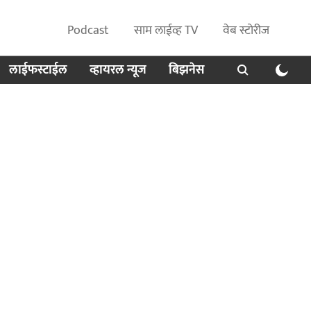
Podcast
साम लाईव्ह TV
वेब स्टोरीज
लाईफस्टाईल
व्हायरल न्यूज
बिझनेस