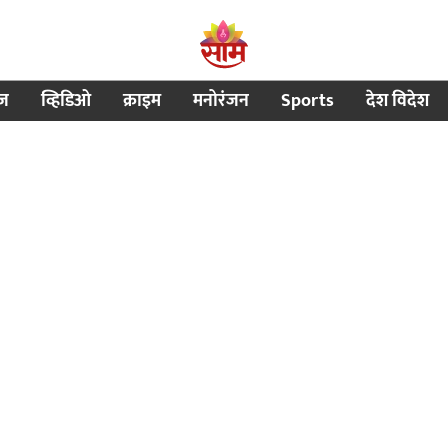
ीज
व्हिडिओ
क्राइम
मनोरंजन
Sports
देश विदेश