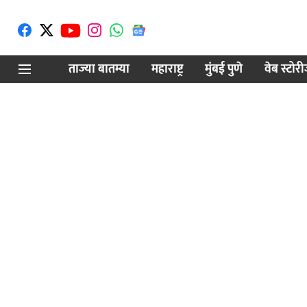
ताज्या बातम्या
महाराष्ट्र
मुंबई पुणे
वेब स्टोर