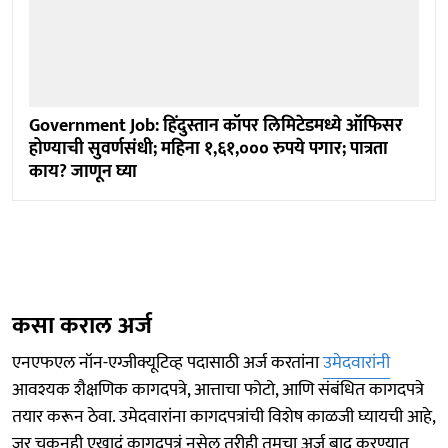
Government Job: हिंदुस्तान कॉपर लिमिटेडमध्ये ऑफिसर
होण्याची सुवर्णसंधी; महिना १,६१,००० रुपये पगार; पात्रता
काय? जाणून घ्या
कसा कराल अर्ज
एनएफएल नॉन-एग्जीक्यूटिव्ह पदासाठी अर्ज करतांना
उमेदवारांनी
आवश्यक शैक्षणिक कागदपत्रे, आत्ताचा फोटो, आणि संबंधित कागदपत्रे
तयार करून ठेवा. उमेदवारांना कागदपत्रांची विशेष काळजी घ्यायची आहे,
जर चुकूनही एखादं कागदपत्रं नसेल तरीही तुमचा अर्ज बाद करण्यात