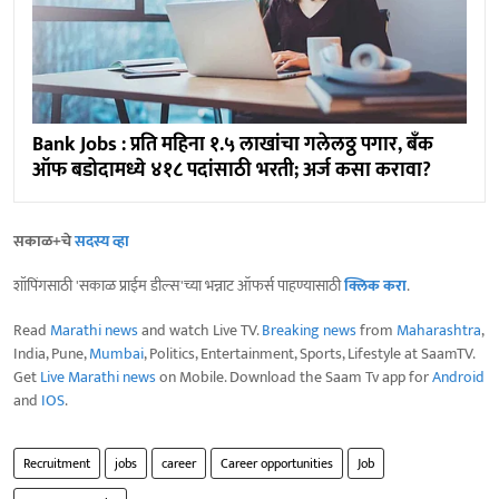
Bank Jobs : प्रति महिना १.५ लाखांचा गलेलठ्ठ पगार, बँक
ऑफ बडोदामध्ये ४१८ पदांसाठी भरती; अर्ज कसा करावा?
सकाळ+चे
सदस्य व्हा
शॉपिंगसाठी 'सकाळ प्राईम डील्स'च्या भन्नाट ऑफर्स पाहण्यासाठी
क्लिक करा
.
Read
Marathi news
and watch Live TV.
Breaking news
from
Maharashtra
,
India, Pune,
Mumbai
, Politics, Entertainment, Sports, Lifestyle at SaamTV.
Get
Live Marathi news
on Mobile. Download the Saam Tv app for
Android
and
IOS
.
Recruitment
jobs
career
Career opportunities
Job