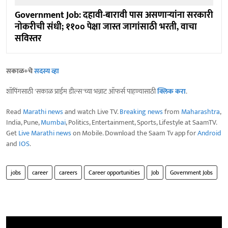
Government Job: दहावी-बारावी पास असणाऱ्यांना सरकारी
नोकरीची संधी; ११०० पेक्षा जास्त जागांसाठी भरती, वाचा
सविस्तर
सकाळ+चे
सदस्य व्हा
शॉपिंगसाठी 'सकाळ प्राईम डील्स'च्या भन्नाट ऑफर्स पाहण्यासाठी
क्लिक करा
.
Read
Marathi news
and watch Live TV.
Breaking news
from
Maharashtra
,
India, Pune,
Mumbai
, Politics, Entertainment, Sports, Lifestyle at SaamTV.
Get
Live Marathi news
on Mobile. Download the Saam Tv app for
Android
and
IOS
.
jobs
career
careers
Career opportunities
Job
Government Jobs