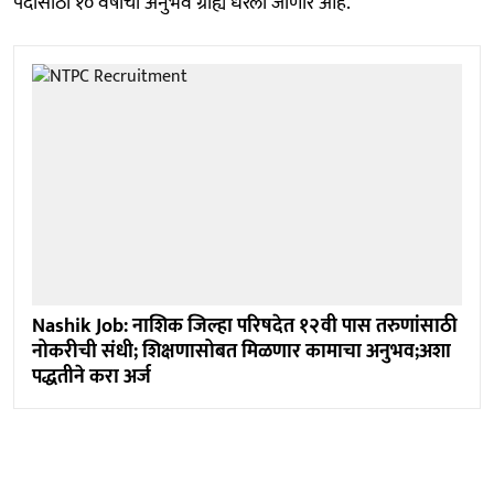
पदांसाठी १० वर्षांचा अनुभव ग्राह्य धरला जाणार आहे.
Nashik Job: नाशिक जिल्हा परिषदेत १२वी पास तरुणांसाठी
नोकरीची संधी; शिक्षणासोबत मिळणार कामाचा अनुभव;अशा
पद्धतीने करा अर्ज