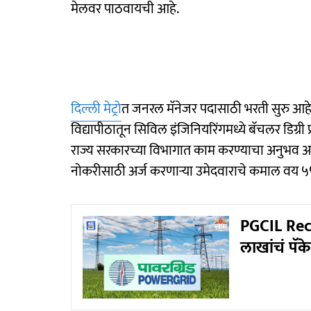
मेलवर पाठवायची आहे.
दिल्ली मेट्रो
त जनरल मॅनेजर पदासाठी भरती सुरु आहे. य
विद्यापीठातून सिविल इंजिनियरिंगमध्ये बॅचलर डिग्री प्
राज्य सरकारच्या विभागात काम करण्याचा अनुभव अ
नोकरीसाठी अर्ज करणाऱ्या उमेदवाराचे कमाल वय ५५ त
PGCIL Rec
लाखांचं पॅ