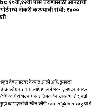
bs: १०वी,१२वी पास तरुणांसाठी आनंदाची
पोर्टमध्ये नोकरी करण्याची संधी; १४००
रती
धिकृत वेबसाइटवर देण्यात आली आहे. तुम्हाला
डाउनलोड करायचा आहे. हा अर्ज भरुन तुम्हाला जनरल
 लिमिटेड, मेट्रो भवन, फायर ब्रिगेड लेन, बारखंभा रोड, नवी
 तुम्ही कागदपत्रांची स्कॅन कॉपी career@dmrc.org या ई