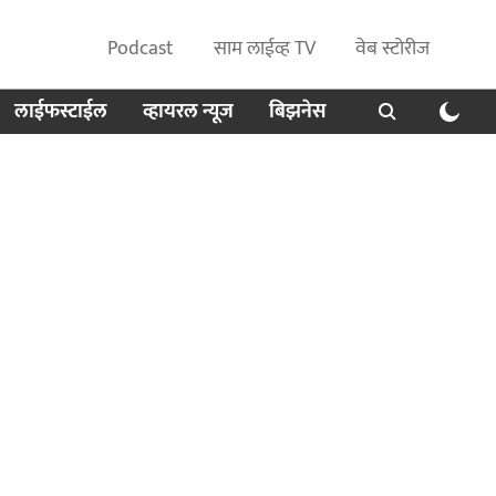
Podcast
साम लाईव्ह TV
वेब स्टोरीज
लाईफस्टाईल
व्हायरल न्यूज
बिझनेस