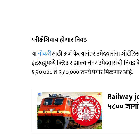
परीक्षेशिवाय होणार निवड
या
नोकरी
साठी अर्ज केल्यानंतर उमेदवारांना शॉर्टलि
इंटरव्ह्यूमध्ये क्लिअर झाल्यानंतर उमेदवारांची नि
१,२०,००० ते २,८०,००० रुपये पगार मिळणार आहे.
Railway job
५८०० जागां