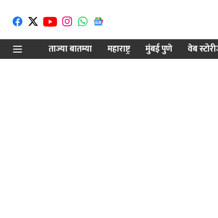
ताज्या बातम्या
महाराष्ट्र
मुंबई पुणे
वेब स्टोर