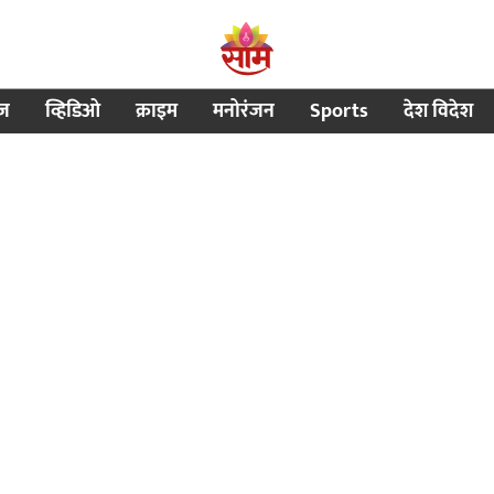
ीज
व्हिडिओ
क्राइम
मनोरंजन
Sports
देश विदेश