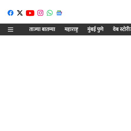
ताज्या बातम्या
महाराष्ट्र
मुंबई पुणे
वेब स्टोर