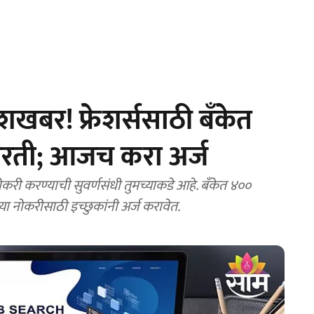
बर! फ्रेशर्ससाठी बँकेत
भरती; आजच करा अर्ज
ी करण्याची सुवर्णसंधी तुमच्याकडे आहे. बँकेत ४००
ा नोकरीसाठी इच्छुकांनी अर्ज करावेत.