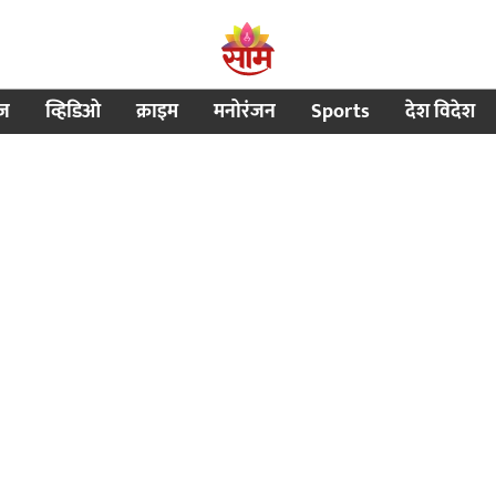
ीज
व्हिडिओ
क्राइम
मनोरंजन
Sports
देश विदेश