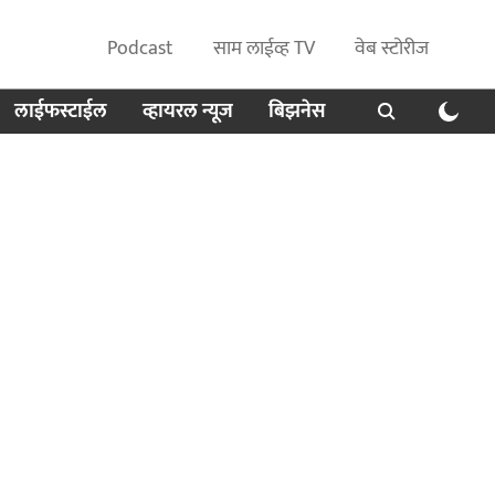
Podcast
साम लाईव्ह TV
वेब स्टोरीज
लाईफस्टाईल
व्हायरल न्यूज
बिझनेस