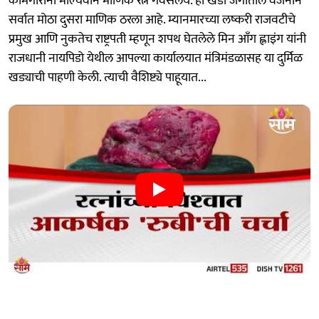
कामगारांना मौल्यवान माणिक रत्न गवसलंय. हा खडा जगातील वजनाने
सर्वात मोठा दुसरा माणिक ठरला आहे. म्यानमारच्या लष्करी राजवटीचे
प्रमुख आणि नुकतेच राष्ट्रपती म्हणून शपथ घेतलेले मिन आँग ह्लाइंग यांनी
राजधानी नायपिडो येथील आपल्या कार्यालयात मंत्रिमंडळासह या दुर्मिळ
खड्याची पाहणी केली. त्याची वैशिष्ट्ये पाहूयात...