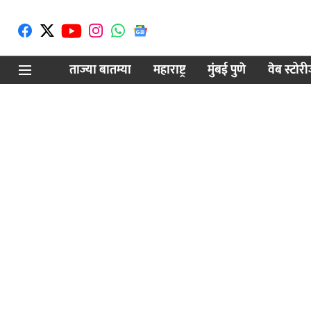
ताज्या बातम्या
महाराष्ट्र
मुंबई पुणे
वेब स्टोर