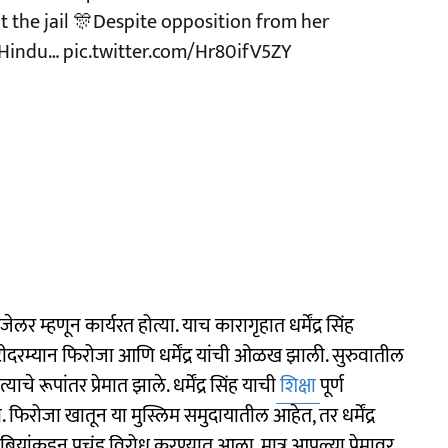
t the jail 🎊Despite opposition from her
o Hindu…
pic.twitter.com/Hr80ifV5ZY
र म्हणून कार्यरत होत्या. याच कारागृहात धर्मेंद्र सिंह
टीदरम्यान फिरोजा आणि धर्मेंद्र यांची ओळख झाली. सुरुवातील
रूपांतर प्रेमात झाले. धर्मेंद्र सिंह याची
शिक्षा
पूर्ण
 फिरोजा खातून या मुस्लिम समुदायातील आहेत, तर धर्मेंद्र
ुंबियांकडून प्रचंड विरोध करण्यात आला. मात्र आपल्या प्रेमावर