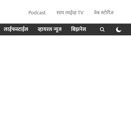
Podcast
साम लाईव्ह TV
वेब स्टोरीज
लाईफस्टाईल
व्हायरल न्यूज
बिझनेस