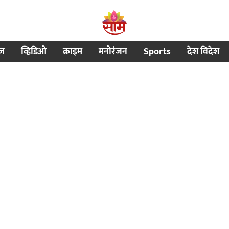
ीज
व्हिडिओ
क्राइम
मनोरंजन
Sports
देश विदेश