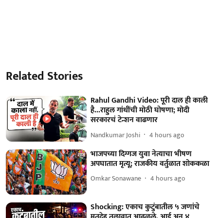
Related Stories
Rahul Gandhi Video: पूरी दाल ही काली
है...राहुल गांधींची मोठी घोषणा; मोदी
सरकारचं टेन्शन वाढणार
Nandkumar Joshi
4 hours ago
भाजपच्या दिग्गज युवा नेत्याचा भीषण
अपघातात मृत्यू; राजकीय वर्तुळात शोककळा
Omkar Sonawane
4 hours ago
Shocking: एकाच कुटुंबातील ५ जणांचे
मृतदेह तलावात आढळले, आई अन् ४