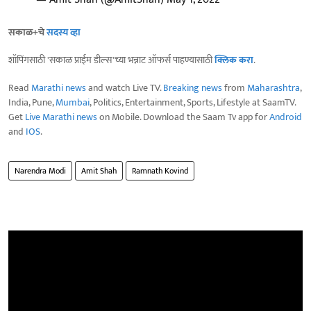
सकाळ+चे
सदस्य व्हा
शॉपिंगसाठी 'सकाळ प्राईम डील्स'च्या भन्नाट ऑफर्स पाहण्यासाठी
क्लिक करा
.
Read
Marathi news
and watch Live TV.
Breaking news
from
Maharashtra
,
India, Pune,
Mumbai
, Politics, Entertainment, Sports, Lifestyle at SaamTV.
Get
Live Marathi news
on Mobile. Download the Saam Tv app for
Android
and
IOS
.
Narendra Modi
Amit Shah
Ramnath Kovind