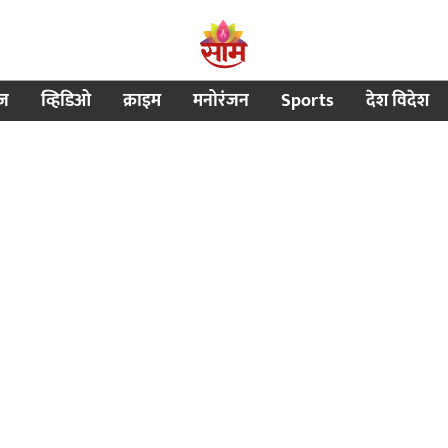
ीज
व्हिडिओ
क्राइम
मनोरंजन
Sports
देश विदेश