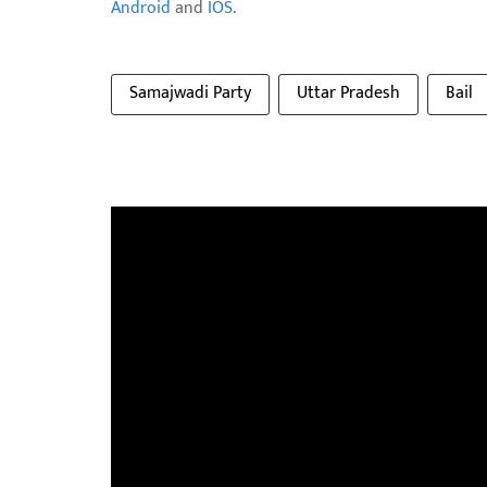
Android
and
IOS
.
Samajwadi Party
Uttar Pradesh
Bail