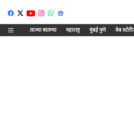
ताज्या बातम्या
महाराष्ट्र
मुंबई पुणे
वेब स्टोर