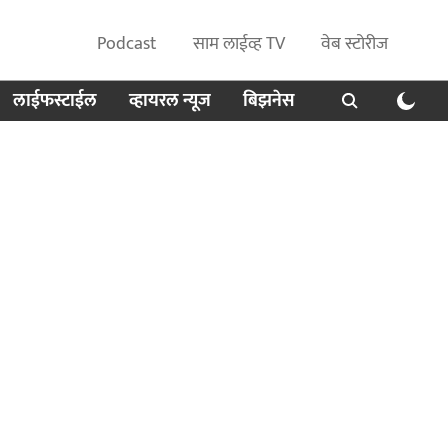
Podcast
साम लाईव्ह TV
वेब स्टोरीज
लाईफस्टाईल
व्हायरल न्यूज
बिझनेस