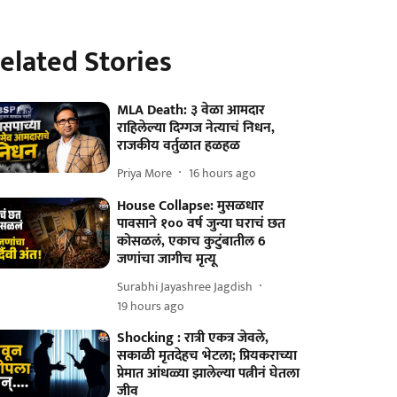
elated Stories
MLA Death: ३ वेळा आमदार
राहिलेल्या दिग्गज नेत्याचं निधन,
राजकीय वर्तुळात हळहळ
Priya More
16 hours ago
House Collapse: मुसळधार
पावसाने १०० वर्ष जुन्या घराचं छत
कोसळलं, एकाच कुटुंबातील 6
जणांचा जागीच मृत्यू
Surabhi Jayashree Jagdish
19 hours ago
Shocking : रात्री एकत्र जेवले,
सकाळी मृतदेहच भेटला; प्रियकराच्या
प्रेमात आंधळ्या झालेल्या पत्नीनं घेतला
जीव