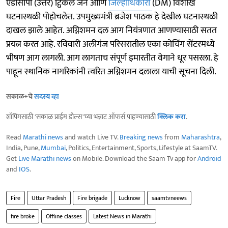
एडीसीपी (उत्तर) ट्विंकल जैन आणि
जिल्हाधिकारी
(DM) विशाख
घटनास्थळी पोहोचलेत. उपमुख्यमंत्री ब्रजेश पाठक हे देखील घटनास्थळी
दाखल झाले आहेत. अग्निशमन दल आग नियंत्रणात आणण्यासाठी सतत
प्रयत्न करत आहे. रविवारी अलीगंज परिसरातील एका कोचिंग सेंटरमध्ये
भीषण आग लागली. आग लागताच संपूर्ण इमारतीत वेगाने धूर पसरला. हे
पाहून स्थानिक नागरिकांनी त्वरित अग्निशमन दलाला याची सूचना दिली.
सकाळ+चे
सदस्य व्हा
शॉपिंगसाठी 'सकाळ प्राईम डील्स'च्या भन्नाट ऑफर्स पाहण्यासाठी
क्लिक करा
.
Read
Marathi news
and watch Live TV.
Breaking news
from
Maharashtra
,
India, Pune,
Mumbai
, Politics, Entertainment, Sports, Lifestyle at SaamTV.
Get
Live Marathi news
on Mobile. Download the Saam Tv app for
Android
and
IOS
.
Fire
Uttar Pradesh
Fire brigade
Lucknow
saamtvneews
fire broke
Offline classes
Latest News in Marathi