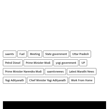
saamtv
Fuel
Meeting
State government
Uttar Pradesh
Petrol Diesel
Prime Minister Modi
yogi government
UP
Prime Minister Narendra Modi
saamtvneews
Latest Marathi News
Yogi Adityanath
Chief Minister Yogi Adityanath
Work From Home