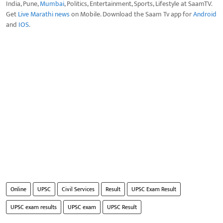
India, Pune,
Mumbai
, Politics, Entertainment, Sports, Lifestyle at SaamTV.
Get
Live Marathi news
on Mobile. Download the Saam Tv app for
Android
and
IOS
.
Online
UPSC
Civil Services
Result
UPSC Exam Result
UPSC exam results
UPSC exam
UPSC Result