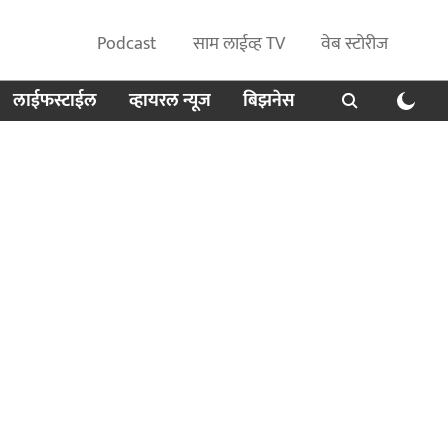
Podcast
साम लाईव्ह TV
वेब स्टोरीज
लाईफस्टाईल
व्हायरल न्यूज
बिझनेस