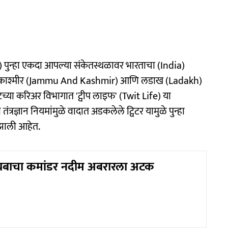
ter) पुन्हा एकदा आपल्या संकेतस्थळावर भारताचा (India)
जम्मू-काश्मीर (Jammu And Kashmir) आणि लडाख (Ladakh)
टच्या करिअर विभागात 'ट्वीप लाइफ' (Twit Life) या
्रज्ञान नियमांमुळे वादात अडकलेले ट्विटर यामुळे पुन्हा
 झाली आहेत.
ैयबाचा कमांडर नदीम अबरारला अटक