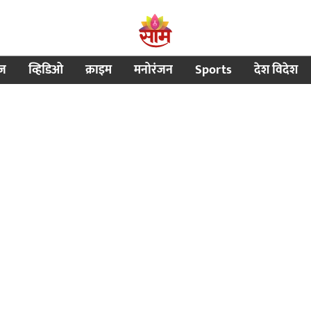
ीज
व्हिडिओ
क्राइम
मनोरंजन
Sports
देश विदेश