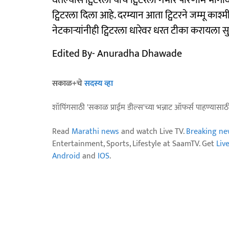
घेतल्यास ट्विटरला याचे ट्विटरला गंभीर परिणाम भोगाव
ट्विटरला दिला आहे. दरम्यान आता ट्विटरने जम्मू क
नेटकाऱ्यांनीही ट्विटरला धारेवर धरत टीका करायला स
Edited By- Anuradha Dhawade
सकाळ+चे
सदस्य व्हा
शॉपिंगसाठी 'सकाळ प्राईम डील्स'च्या भन्नाट ऑफर्स पाहण्यासा
Read
Marathi news
and watch Live TV.
Breaking ne
Entertainment, Sports, Lifestyle at SaamTV. Get
Liv
Android
and
IOS
.