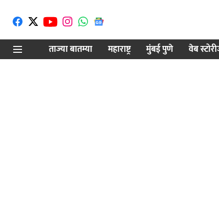
ताज्या बातम्या
महाराष्ट्र
मुंबई पुणे
वेब स्टोर