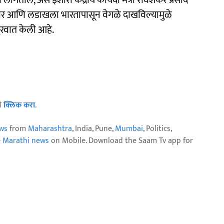
े लागतील, असं इशारा केंद्रीय कायदा मंत्री रविशंकर प्रसाद
ाश्मीर आणि लडाखला भारतापासून वेगळे दाखविल्यामुळे
ुरवात केली आहे.
ठी
क्लिक करा
.
ws
from
Maharashtra
, India, Pune,
Mumbai
, Politics,
e Marathi news
on Mobile. Download the Saam Tv app for