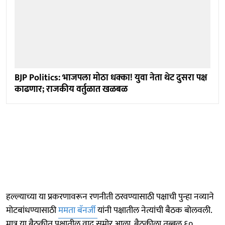
BJP Politics: भाजपला मोठा धक्का! युवा नेता थेट दुसरा पक्ष
काढणार; राजकीय वर्तुळात खळबळ
हल्ल्याच्या या प्रकरणावरून रणनीती ठरवण्यासाठी पक्षाची पुन्हा नव्याने
मोटबांधण्यासाठी
ममता बॅनर्जी
यांनी पक्षातील नेत्यांची बैठक बोलवली.
मात्र या बैठकीत पक्षातील वाद समोर आला. बैठकीला तब्बल ६०