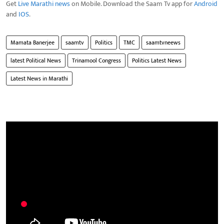
Get
Live Marathi news
on Mobile. Download the Saam Tv app for
Android
and
IOS
.
Mamata Banerjee
saamtv
Politics
TMC
saamtvneews
latest Political News
Trinamool Congress
Politics Latest News
Latest News in Marathi