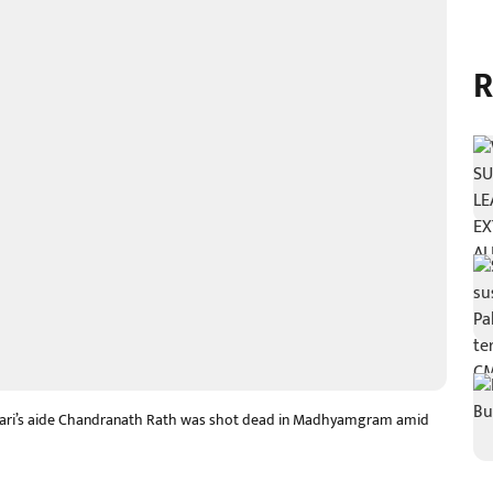
R
hikari’s aide Chandranath Rath was shot dead in Madhyamgram amid