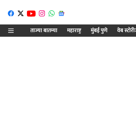
ताज्या बातम्या
महाराष्ट्र
मुंबई पुणे
वेब स्टोर