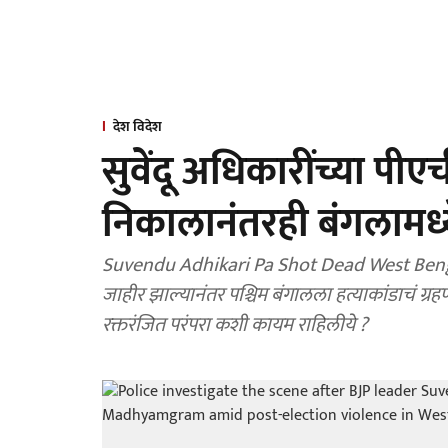
देश विदेश
सुवेंदू अधिकारींच्या पीए
निकालानंतरही बंगलामध्ये 
Suvendu Adhikari Pa Shot Dead West Benga
जाहीर झाल्यानंतर पश्चिम बंगालला हत्याकांडाचं ग्र
रक्तरंजित परंपरा कशी कायम राहिलीये ?