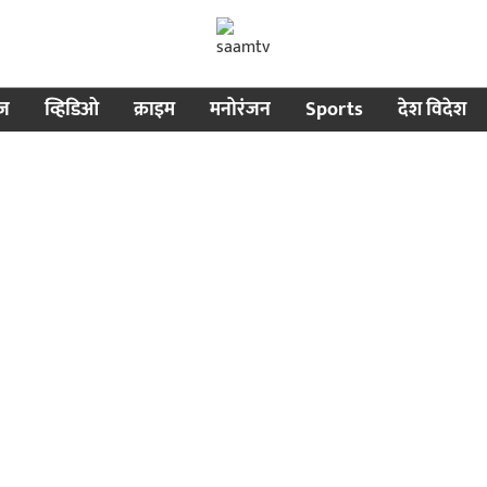
ीज
व्हिडिओ
क्राइम
मनोरंजन
Sports
देश विदेश