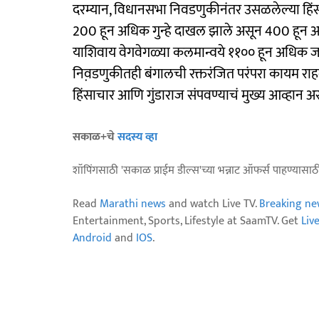
दरम्यान, विधानसभा निवडणुकीनंतर उसळलेल्या हिं
200 हून अधिक गुन्हे दाखल झाले असून 400 हून 
याशिवाय वेगवेगळ्या कलमान्वये ११०० हून अधिक जणांन
निव़डणुकीतही बंगालची रक्तरंजित परंपरा कायम राहल
हिंसाचार आणि गुंडाराज संपवण्याचं मुख्य आव्हान 
सकाळ+चे
सदस्य व्हा
शॉपिंगसाठी 'सकाळ प्राईम डील्स'च्या भन्नाट ऑफर्स पाहण्यासा
Read
Marathi news
and watch Live TV.
Breaking ne
Entertainment, Sports, Lifestyle at SaamTV. Get
Liv
Android
and
IOS
.