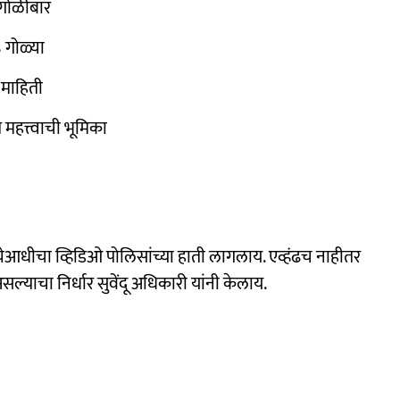
र गोळीबार
 गोळ्या
 माहिती
 महत्त्वाची भूमिका
हत्येआधीचा व्हिडिओ पोलिसांच्या हाती लागलाय. एव्हंढच नाहीतर
ल्याचा निर्धार सुवेंदू अधिकारी यांनी केलाय.