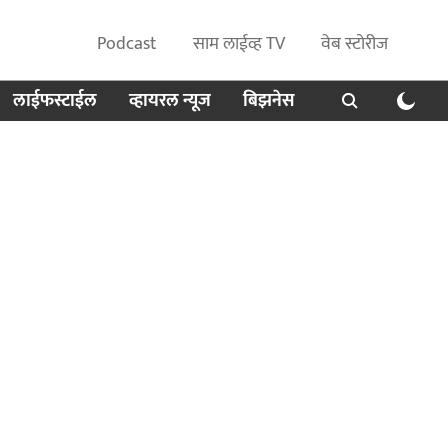
Podcast
साम लाईव्ह TV
वेब स्टोरीज
लाईफस्टाईल
व्हायरल न्यूज
बिझनेस