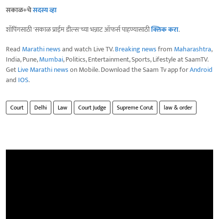
सकाळ+चे
सदस्य व्हा
शॉपिंगसाठी 'सकाळ प्राईम डील्स'च्या भन्नाट ऑफर्स पाहण्यासाठी
क्लिक करा
.
Read
Marathi news
and watch Live TV.
Breaking news
from
Maharashtra
,
India, Pune,
Mumbai
, Politics, Entertainment, Sports, Lifestyle at SaamTV.
Get
Live Marathi news
on Mobile. Download the Saam Tv app for
Android
and
IOS
.
Court
Delhi
Law
Court Judge
Supreme Corut
law & order