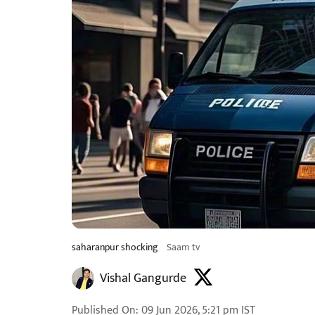
saharanpur shocking
Saam tv
Vishal Gangurde
Published On
:
09 Jun 2026, 5:21 pm
IST