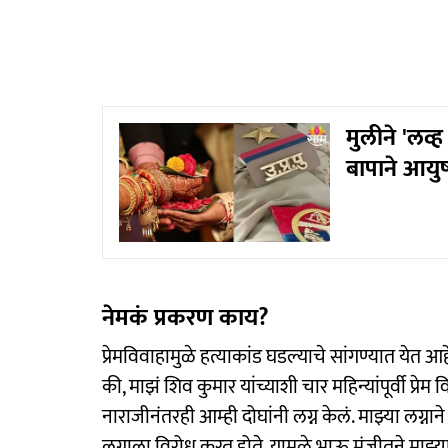
मुलीने 'लव्ह
बापाने आयुष
नेमकं प्रकरण काय?
प्रेमविवाहामुळे हत्याकांड घडल्याचे सांगण्यात येत आह
की, माझं शिव कुमार यांच्याशी चार महिन्यांपूर्वी प्रेम 
नाराजीनंतरही आम्ही दोघांनी लग्न केलं. माझ्या लग्नाने
लग्नाला विरोध करत होते. यामुळे भाऊ मंजीतने माझ्या