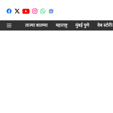
ताज्या बातम्या
महाराष्ट्र
मुंबई पुणे
वेब स्टोर