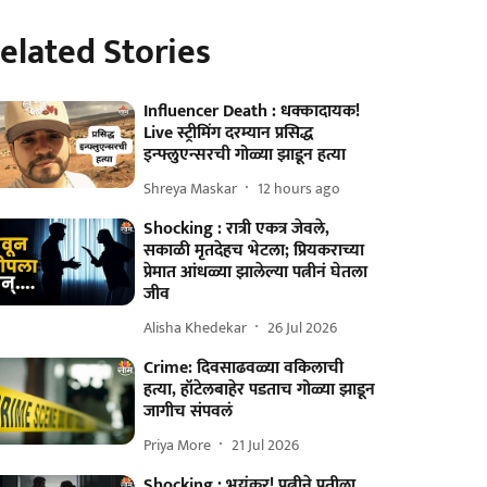
elated Stories
Influencer Death : धक्कादायक!
Live स्ट्रीमिंग दरम्यान प्रसिद्ध
इन्फ्लुएन्सरची गोळ्या झाडून हत्या
Shreya Maskar
12 hours ago
Shocking : रात्री एकत्र जेवले,
सकाळी मृतदेहच भेटला; प्रियकराच्या
प्रेमात आंधळ्या झालेल्या पत्नीनं घेतला
जीव
Alisha Khedekar
26 Jul 2026
Crime: दिवसाढवळ्या वकिलाची
हत्या, हॉटेलबाहेर पडताच गोळ्या झाडून
जागीच संपवलं
Priya More
21 Jul 2026
Shocking : भयंकर! पत्नीने पतीला