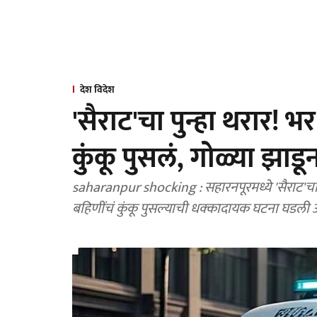
देश विदेश
'सैराट'चा पुन्हा थरार! भर
कुंकू पुसलं, गोळ्या झाड
saharanpur shocking : सहारनपूरमध्ये 'सैराट'चा थ
बहिणींचं कुंकू पुसल्याची धक्कादायक घटना घडली 