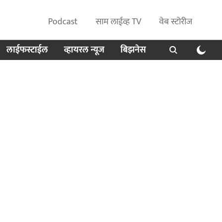
Podcast
साम लाईव्ह TV
वेब स्टोरीज
लाईफस्टाईल
व्हायरल न्यूज
बिझनेस