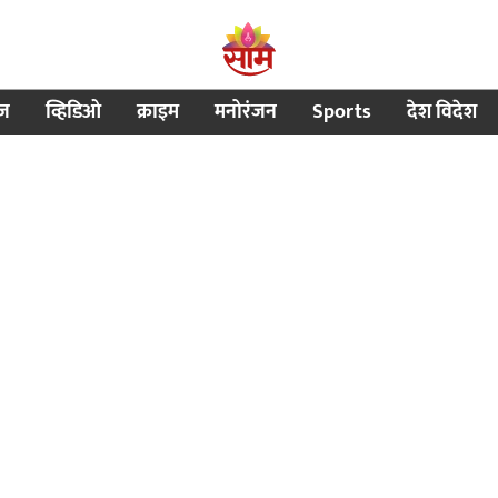
ीज
व्हिडिओ
क्राइम
मनोरंजन
Sports
देश विदेश