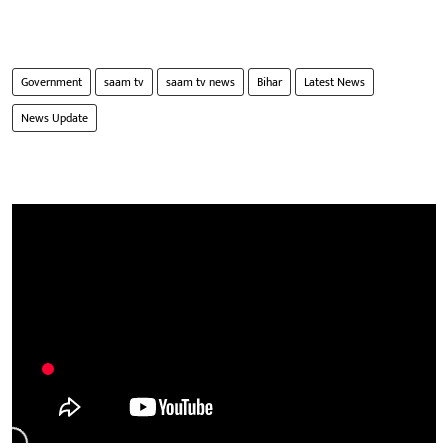
Government
saam tv
saam tv news
Bihar
Latest News
News Update