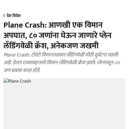
देश विदेश
Plane Crash: आणखी एक विमान
अपघात, ८० जणांना घेऊन जाणारे प्लेन
लँडिंगवेळी क्रॅश, अनेकजण जखमी
Plane Crash: टोरंटो विमानतळावर लँडिंगवेळी मोठी दुर्घटना घडली
आहे. डेल्टा एअरलाइन्सचे विमान लँडिंगवेळी क्रॅश झाले. प्लेनमधून ८०
जण प्रवास करत होते.