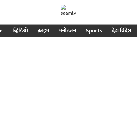
ीज
व्हिडिओ
क्राइम
मनोरंजन
Sports
देश विदेश