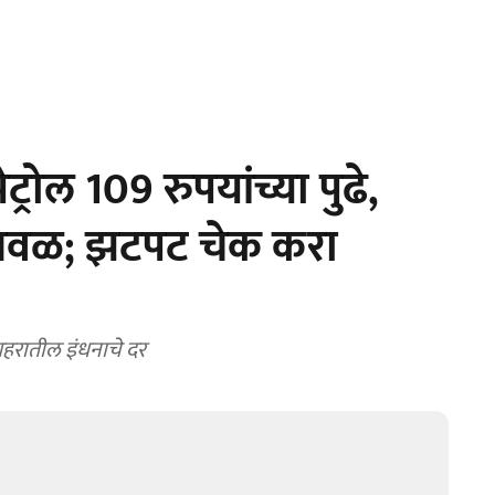
्रोल 109 रुपयांच्या पुढे,
ा जवळ; झटपट चेक करा
शहरातील इंधनाचे दर