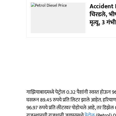
Accident Ne
चिरडले, भ
मृत्यू, 3 ग
गाझियाबादमध्ये पेट्रोल 0.32 पैशांनी स्वस्त होऊन 9
घसरून 89.45 रुपये प्रति लिटर झाले आहेत. हरियाणाची
96.97 रुपये प्रति लीटरवर पोहोचले आहे, तर डिझेल 0
राजस्थानची राजधानी जयपूरमध्ये
पेट्रोल
(Petrol) 0