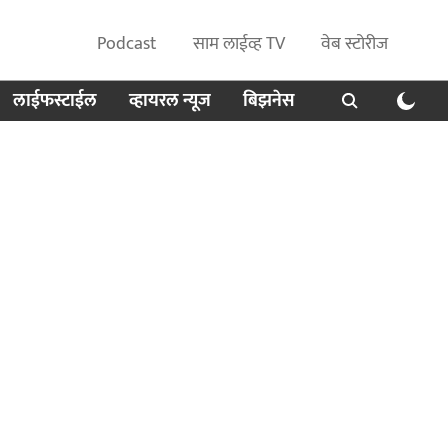
Podcast
साम लाईव्ह TV
वेब स्टोरीज
लाईफस्टाईल
व्हायरल न्यूज
बिझनेस