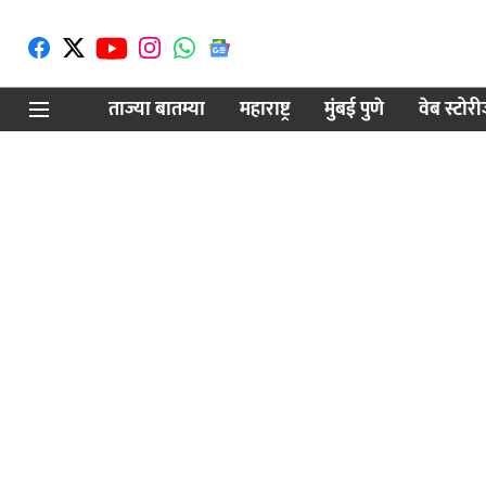
ताज्या बातम्या
महाराष्ट्र
मुंबई पुणे
वेब स्टोर