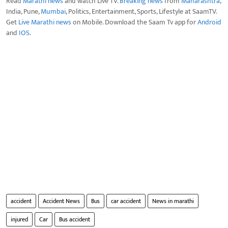
Read
Marathi news
and watch Live TV.
Breaking news
from
Maharashtra
,
India, Pune,
Mumbai
, Politics, Entertainment, Sports, Lifestyle at SaamTV.
Get
Live Marathi news
on Mobile. Download the Saam Tv app for
Android
and
IOS
.
accident
Accident News
Bus
car accident
News in marathi
injured
Car
Bus accident