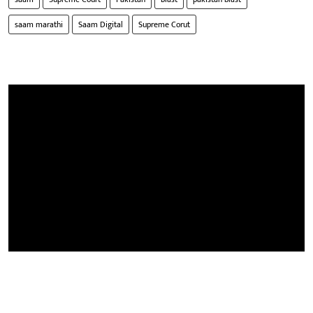
saam marathi
Saam Digital
Supreme Corut