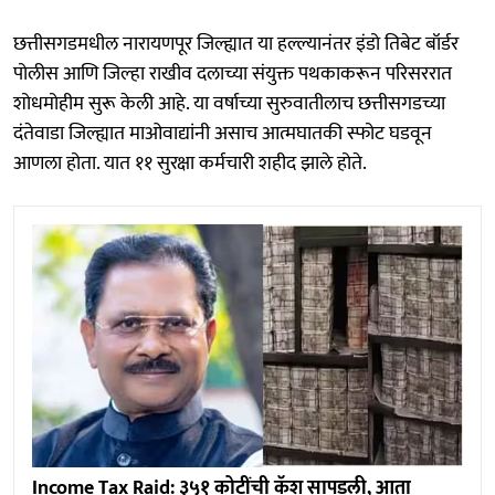
छत्तीसगडमधील नारायणपूर जिल्ह्यात या हल्ल्यानंतर इंडो तिबेट बॉर्डर
पोलीस आणि जिल्हा राखीव दलाच्या संयुक्त पथकाकरून परिसररात
शोधमोहीम सुरू केली आहे. या वर्षाच्या सुरुवातीलाच छत्तीसगडच्या
दंतेवाडा जिल्ह्यात माओवाद्यांनी असाच आत्मघातकी स्फोट घडवून
आणला होता. यात ११ सुरक्षा कर्मचारी शहीद झाले होते.
Income Tax Raid: ३५१ कोटींची कॅश सापडली, आता