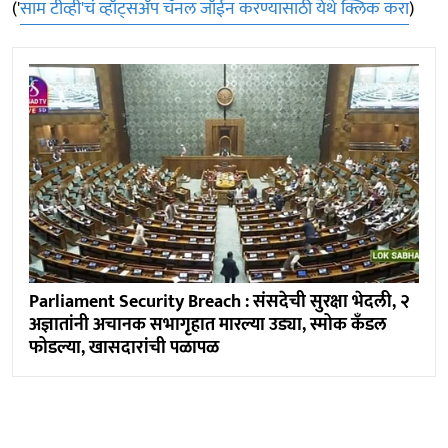
('
साम टीव्ही'चं व्हॉट्सअँप चॅनल जॉईन करण्यासाठी येथे क्लिक करा
)
Parliament Security Breach : संसदेची सुरक्षा भेदली, २
अज्ञातांनी अचानक सभागृहात मारल्या उड्या, स्मोक कँडल
फोडल्या, खासदारांची पळापळ