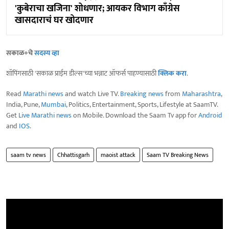
'कुबेराचा खजिना' शोधणार; आयकर विभाग काँग्रेस
खासदाराचं घर खोदणार
सकाळ+चे
सदस्य व्हा
शॉपिंगसाठी 'सकाळ प्राईम डील्स'च्या भन्नाट ऑफर्स पाहण्यासाठी
क्लिक करा
.
Read
Marathi news
and watch Live TV.
Breaking news
from
Maharashtra
,
India, Pune,
Mumbai
, Politics, Entertainment, Sports, Lifestyle at SaamTV.
Get
Live Marathi news
on Mobile. Download the Saam Tv app for
Android
and
IOS
.
saam tv news
Chhattisgarh
maoist attack
Saam TV Breaking News