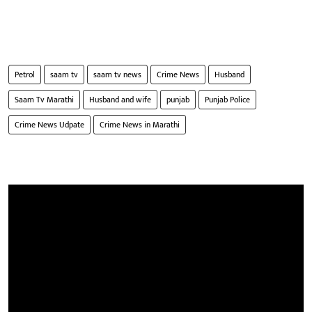
Petrol
saam tv
saam tv news
Crime News
Husband
Saam Tv Marathi
Husband and wife
punjab
Punjab Police
Crime News Udpate
Crime News in Marathi