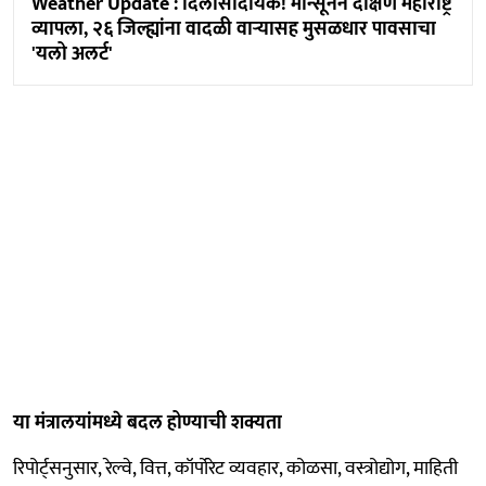
Weather Update : दिलासादायक! मॉन्सूनने दक्षिण महाराष्ट्र
व्यापला, २६ जिल्ह्यांना वादळी वाऱ्यासह मुसळधार पावसाचा
'यलो अलर्ट'
या मंत्रालयांमध्ये बदल होण्याची शक्यता
रिपोर्ट्सनुसार, रेल्वे, वित्त, कॉर्पोरेट व्यवहार, कोळसा, वस्त्रोद्योग, माहिती