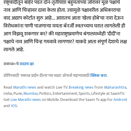
राष्ट्रवादीतून बाहेर पडत दोन-तृतीयांश बहुमताच्या जोरावर मूळ पक्षाचे
नाव आणि चिन्हावर दावा केला होता. ज्य़ामुळे पक्षावरील अधिकाराचा
वाद अद्याप कोर्टात सुरु आहे... अशातच आता 'खेला होबे'चा नारा देऊन
विरोधकांना पाणी पाजणाऱ्या ममता बॅनर्जी स्वतःच्याच घरात लागलेली ही
आग विझवू शकणार का? की महाराष्ट्राप्रमाणेच बंगालमध्येही 'दीदीं'ना
पक्षाचे नाव आणि चिन्ह गमवावे लागणार? याकडे आता संपूर्ण देशाचे लक्ष
लागले आहे.
सकाळ+चे
सदस्य व्हा
शॉपिंगसाठी 'सकाळ प्राईम डील्स'च्या भन्नाट ऑफर्स पाहण्यासाठी
क्लिक करा
.
Read
Marathi news
and watch Live TV.
Breaking news
from
Maharashtra
,
India, Pune,
Mumbai
, Politics, Entertainment, Sports, Lifestyle at SaamTV.
Get
Live Marathi news
on Mobile. Download the Saam Tv app for
Android
and
IOS
.