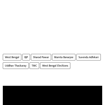
West Bengal
BJP
Sharad Pawar
Mamta Banarjee
Suvendu Adhikari
Uddhav Thackaray
TMC
West Bengal Elecltions