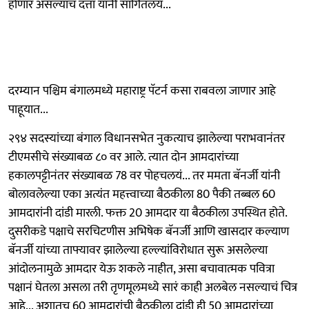
होणार असल्याचं दत्ता यांनी सांगितलयं...
दरम्यान पश्चिम बंगालमध्ये महाराष्ट्र पॅटर्न कसा राबवला जाणार आहे
पाहूयात...
२९४ सदस्यांच्या बंगाल विधानसभेत नुकत्याच झालेल्या पराभवानंतर
टीएमसीचे संख्याबळ ८० वर आले. त्यात दोन आमदारांच्या
हकालपट्टीनंतर संख्याबळ 78 वर पोहचलयं... तर ममता बॅनर्जी यांनी
बोलावलेल्या एका अत्यंत महत्त्वाच्या बैठकीला 80 पैकी तब्बल 60
आमदारांनी दांडी मारली. फक्त 20 आमदार या बैठकीला उपस्थित होते.
दुसरीकडे पक्षाचे सरचिटणीस अभिषेक बॅनर्जी आणि खासदार कल्याण
बॅनर्जी यांच्या ताफ्यावर झालेल्या हल्ल्यांविरोधात सुरू असलेल्या
आंदोलनामुळे आमदार येऊ शकले नाहीत, असा बचावात्मक पवित्रा
पक्षानं घेतला असला तरी तृणमूलमध्ये सारं काही अलबेल नसल्याचं चित्र
आहे... अशातच 60 आमदारांची बैठकीला दांडी ही 50 आमदारांच्या