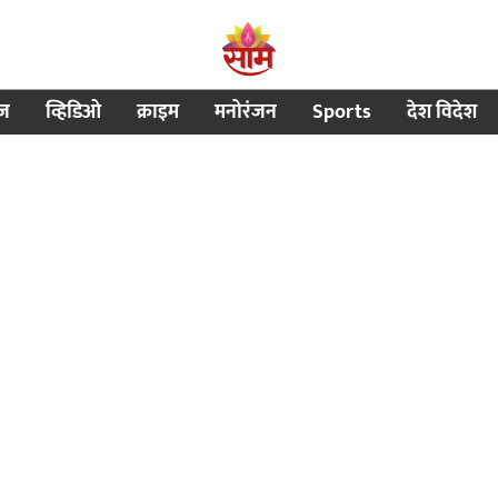
ीज
व्हिडिओ
क्राइम
मनोरंजन
Sports
देश विदेश