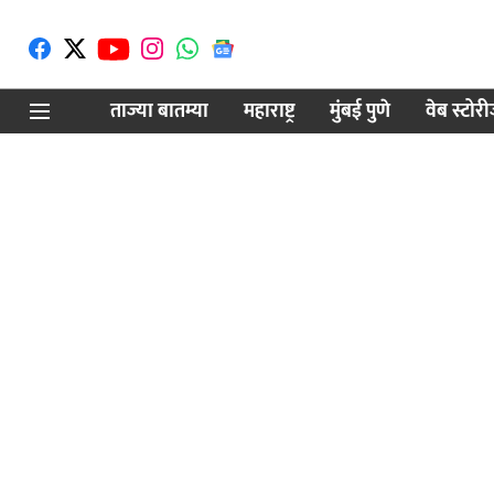
ताज्या बातम्या
महाराष्ट्र
मुंबई पुणे
वेब स्टोर