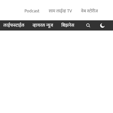
Podcast
साम लाईव्ह TV
वेब स्टोरीज
लाईफस्टाईल
व्हायरल न्यूज
बिझनेस