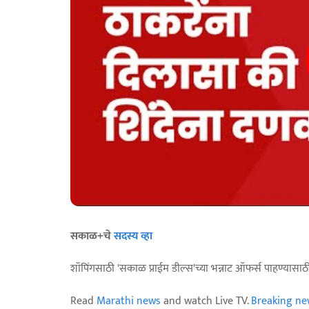
सकाळ+चे
सदस्य व्हा
शॉपिंगसाठी 'सकाळ प्राईम डील्स'च्या भन्नाट ऑफर्स पाहण्यासा
Read
Marathi news
and watch Live TV.
Breaking ne