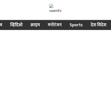
ीज
व्हिडिओ
क्राइम
मनोरंजन
Sports
देश विदेश