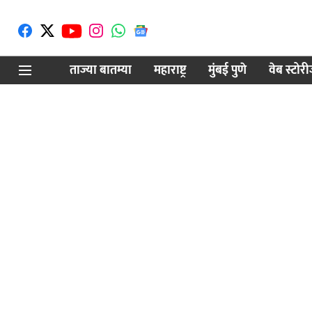
ताज्या बातम्या
महाराष्ट्र
मुंबई पुणे
वेब स्टोर