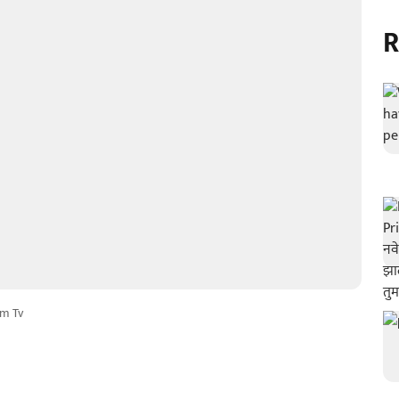
R
m Tv