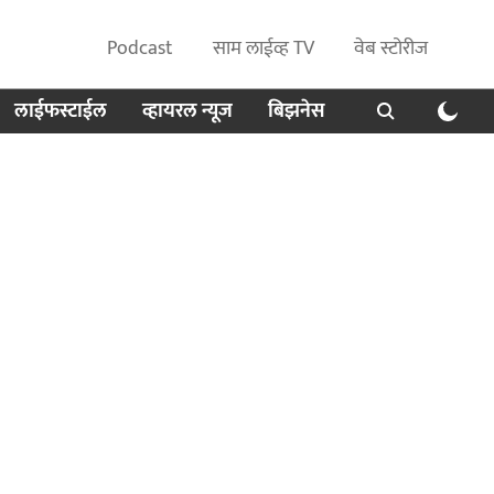
Podcast
साम लाईव्ह TV
वेब स्टोरीज
लाईफस्टाईल
व्हायरल न्यूज
बिझनेस