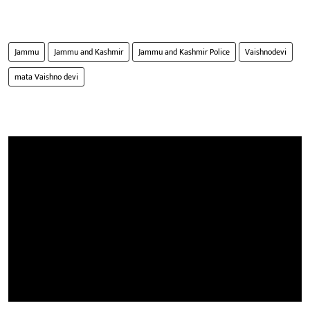
Jammu
Jammu and Kashmir
Jammu and Kashmir Police
Vaishnodevi
mata Vaishno devi