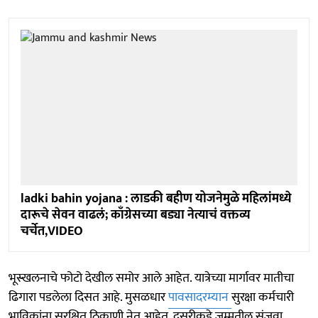
ladki bahin yojana : लाडकी बहीण योजनेमुळे महिलांमध्ये
दारूचे सेवन वाढलं; काँग्रेसच्या बड्या नेत्याचं वक्तव्य
चर्चेत,VIDEO
भूस्खलनाचे फोटो देखील समोर आले आहेत. यात्रेच्या मार्गावर मातीचा
ढिगारा पडलेला दिसत आहे. मुसळधार
पावसादरम्यान
सुरक्षा कर्मचारी
भाविकांना सुरक्षित ठिकाणी नेत आहेत. दुसरीकडे जम्मूतील सुंजवा