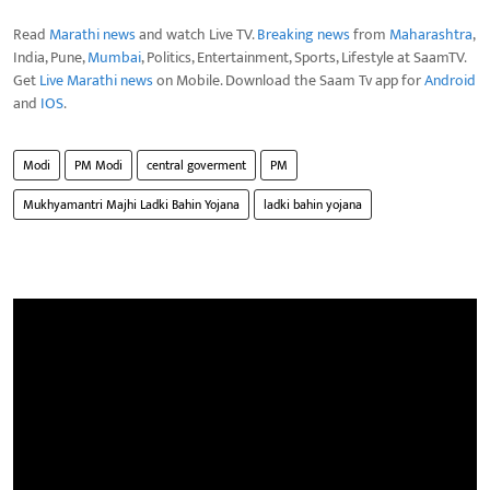
Read
Marathi news
and watch Live TV.
Breaking news
from
Maharashtra
,
India, Pune,
Mumbai
, Politics, Entertainment, Sports, Lifestyle at SaamTV.
Get
Live Marathi news
on Mobile. Download the Saam Tv app for
Android
and
IOS
.
Modi
PM Modi
central goverment
PM
Mukhyamantri Majhi Ladki Bahin Yojana
ladki bahin yojana