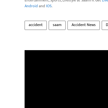
Entertainment, Sports, Lifestyle at SaamTV. Get
Liv
Android
and
IOS
.
accident
saam
Accident News
D