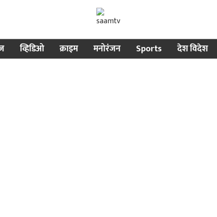
ीज
व्हिडिओ
क्राइम
मनोरंजन
Sports
देश विदेश