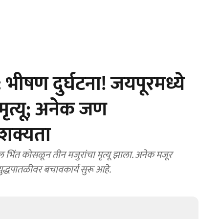
भीषण दुर्घटना! जयपूरमध्ये
ृत्यू; अनेक जण
 शक्यता
द्धपातळीवर बचावकार्य सुरू आहे.