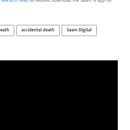
e Marathi news
on Mobile. Download the Saam Tv app for
eath
accidental death
Saam Digital