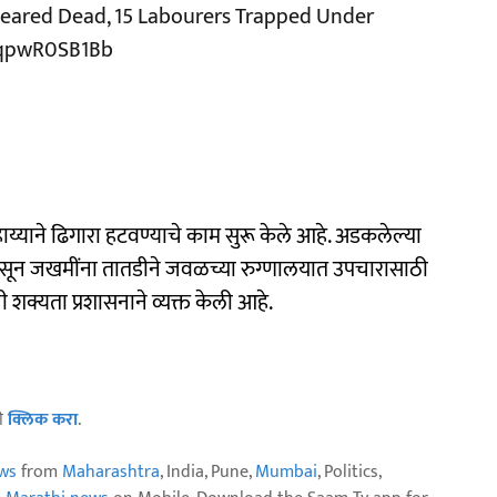
3 Feared Dead, 15 Labourers Trapped Under
m/qpwR0SB1Bb
ाय्याने ढिगारा हटवण्याचे काम सुरू केले आहे. अडकलेल्या
रू असून जखमींना तातडीने जवळच्या रुग्णालयात उपचारासाठी
क्यता प्रशासनाने व्यक्त केली आहे.
ठी
क्लिक करा
.
ws
from
Maharashtra
, India, Pune,
Mumbai
, Politics,