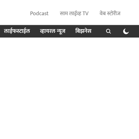
Podcast
साम लाईव्ह TV
वेब स्टोरीज
लाईफस्टाईल
व्हायरल न्यूज
बिझनेस