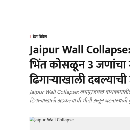
देश विदेश
Jaipur Wall Collapse: 
भिंत कोसळून 3 जणांचा म
ढिगाऱ्याखाली दबल्याची
Jaipur Wall Collapse: जयपूरजवळ बांधकामातील भिंत कोसळून तीन मजुरांचा मृत्यू झाला. अनेक मजूर
ढिगाऱ्याखाली अडकल्याची भीती असून घटनास्थळी यु