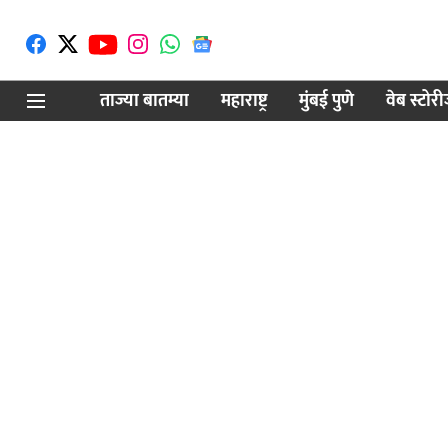
ताज्या बातम्या
महाराष्ट्र
मुंबई पुणे
वेब स्टोर