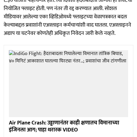
८.३० वाजता पोहोचणार होते. त्या दिवशी हैदराबादला जाणारी ही शेवटची
नियोजित फ्लाइट होती. पण नंतर ती रद्द करण्यात आली. सोशल
मीडियावर आलेल्या एका व्हिडिओमध्ये फ्लाइटच्या वेळापत्रकात बदल
केल्याबद्दल प्रवाशांनी एअरलाइन कर्मचाऱ्यांशी वाद घातला. एअरलाइनने
अद्याप या घटनेवर कोणतेही अधिकृत निवेदन जारी केले नव्हते.
Air Plane Crash: उड्डाणानंतर काही क्षणातच विमानाच्या
इंजिनला आग; पाहा थरारक VIDEO