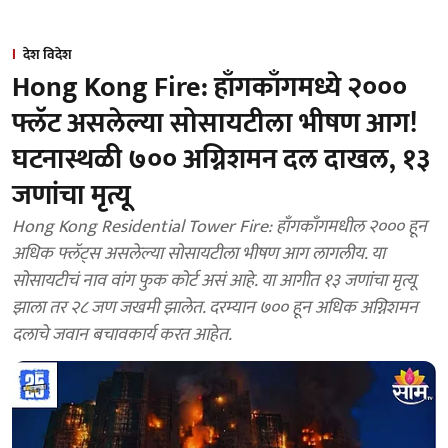
देश विदेश
Hong Kong Fire: हाँगकाँगमध्ये २०००
फ्लॅट असलेल्या सोसायटीला भीषण आग!
घटनास्थळी ७०० अग्निशमन दल दाखल, १३
जणांचा मृत्यू
Hong Kong Residential Tower Fire: हाँगकाँगमधील २००० हून
अधिक फ्लॅट्स असलेल्या सोसायटीला भीषण आग लागलीय. या
सोसायटीचं नाव वांग फुक कोर्ट असं आहे. या आगीत १३ जणांचा मृत्यू
झाला तर २८ जण जखमी झालेत. दरम्यान ७०० हून अधिक अग्निशमन
दलाचे जवान बचावकार्य करत आहेत.