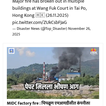
Major fire has broken out in multiple
buildings at Wang Fuk Court in Tai Po,
Hong Kong 🇭🇰 (26.11.2025)
pic.twitter.com/ZUkCsbFJaG
— Disaster News (@Top_Disaster)
November 26,
2025
MIDC Factory fire : चिपळूण एमआयडीसीत कंपनीला