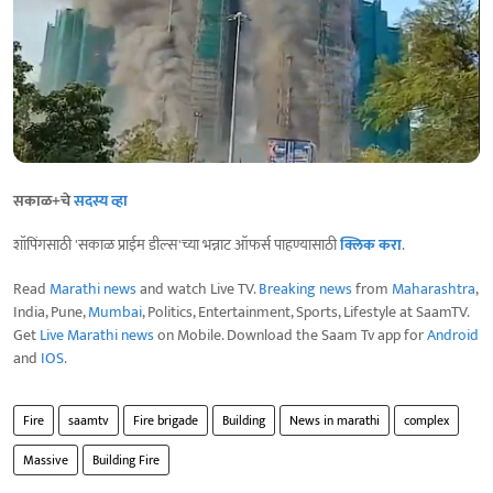
सकाळ+चे
सदस्य व्हा
शॉपिंगसाठी 'सकाळ प्राईम डील्स'च्या भन्नाट ऑफर्स पाहण्यासाठी
क्लिक करा
.
Read
Marathi news
and watch Live TV.
Breaking news
from
Maharashtra
,
India, Pune,
Mumbai
, Politics, Entertainment, Sports, Lifestyle at SaamTV.
Get
Live Marathi news
on Mobile. Download the Saam Tv app for
Android
and
IOS
.
Fire
saamtv
Fire brigade
Building
News in marathi
complex
Massive
Building Fire