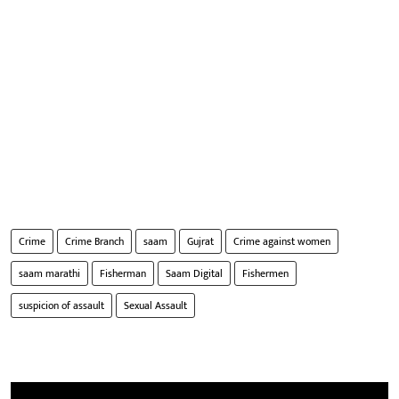
Crime
Crime Branch
saam
Gujrat
Crime against women
saam marathi
Fisherman
Saam Digital
Fishermen
suspicion of assault
Sexual Assault