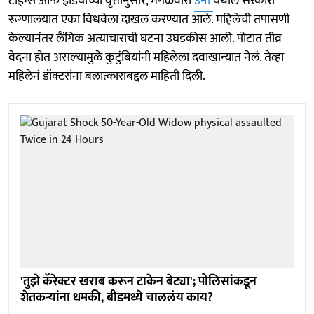
टाईम्स ऑफ इंडियाच्या वृत्तानुसार, मंगळवारी
उना
येथील सरकारी
रूग्णालयात एका विधवेला दाखल करण्यात आले. महिलेची तपासणी
केल्यानंतर लैंगिक अत्याचाराची घटना उघडकीस आली. पोटात तीव्र
वेदना होत असल्यामुळे कुटुंबियांनी महिलेला दवाखान्यात नेलं. तेव्हा
महिलेनं डॉक्टरांना बलात्काराबद्दल माहिती दिली.
'तुझे कॅरेक्टर खराब करून टाकेन बेट्या'; पोलिसांकडून
शेतकऱ्यांना धमकी, बीडमध्ये चाललंय काय?