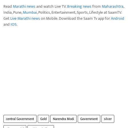
Read
Marathi news
and watch Live TV.
Breaking news
from
Maharashtra
,
India, Pune,
Mumbai
, Politics, Entertainment, Sports, Lifestyle at SaamTV.
Get
Live Marathi news
on Mobile. Download the Saam Tv app for
Android
and
IOS
.
central Government
Gold
Narendra Modi
Government
silver