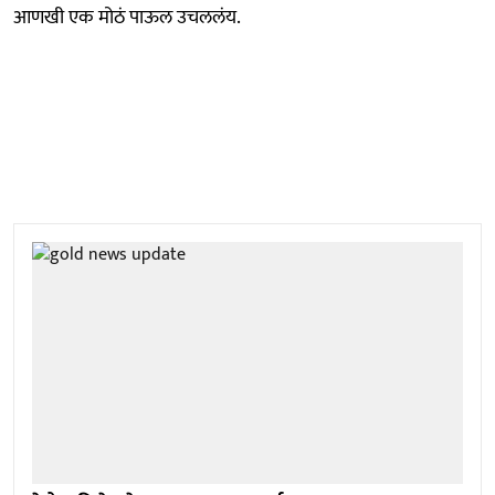
आणखी एक मोठं पाऊल उचललंय.