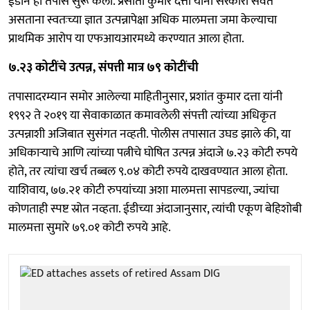
ईडीने हा तपास सुरू केला. प्रसांता कुमार दत्ता यांनी सरकारी सेवेत
असताना स्वतःच्या ज्ञात उत्पन्नापेक्षा अधिक मालमत्ता जमा केल्याचा
प्राथमिक आरोप या एफआयआरमध्ये करण्यात आला होता.
७.२३ कोटींचे उत्पन्न, संपत्ती मात्र ७९ कोटींची
तपासादरम्यान समोर आलेल्या माहितीनुसार, प्रशांत कुमार दत्ता यांनी
१९९२ ते २०१९ या सेवाकाळात कमावलेली संपत्ती त्यांच्या अधिकृत
उत्पन्नाशी अजिबात सुसंगत नव्हती. पोलीस तपासात उघड झाले की, या
अधिकाऱ्याचे आणि त्यांच्या पत्नीचे घोषित उत्पन्न अंदाजे ७.२३ कोटी रुपये
होते, तर त्यांचा खर्च तब्बल ९.०४ कोटी रुपये दाखवण्यात आला होता.
याशिवाय, ७७.२१ कोटी रुपयांच्या अशा मालमत्ता सापडल्या, ज्यांचा
कोणताही स्पष्ट स्रोत नव्हता. ईडीच्या अंदाजानुसार, त्यांची एकूण बेहिशोबी
मालमत्ता सुमारे ७९.०१ कोटी रुपये आहे.