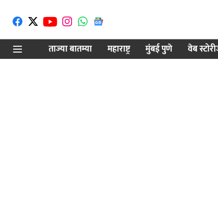
ताज्या बातम्या
महाराष्ट्र
मुंबई पुणे
वेब स्टोर