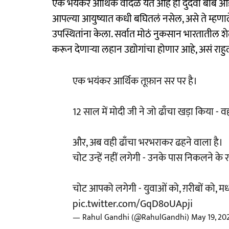
एक भयंकर आर्थिक वादळ येत आहे ही दुर्दैवी बाब आ
आपल्या आयुष्यात कधी बघितलं नसेल, असे ते म्हणाले
उपस्थितांना केला. सर्वात मोठं नुकसान भारतातील 
करून देणाऱ्या लहान उद्योगांचा होणार आहे, असं राहु
एक भयंकर आर्थिक तूफ़ान सर पर है।
12 साल में मोदी जी ने जो ढाँचा खड़ा किया - 
और, अब वही ढाँचा भरभराकर ढहने वाला है।
चोट उन्हें नहीं लगेगी - उनके पास निकलने के रास
चोट आपको लगेगी - युवाओं को, ग़रीबों को, मध
pic.twitter.com/GqD8oUApji
— Rahul Gandhi (@RahulGandhi)
May 19, 20