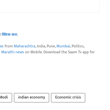
ठी
क्लिक करा
.
ws
from
Maharashtra
, India, Pune,
Mumbai
, Politics,
e Marathi news
on Mobile. Download the Saam Tv app for
Modi
indian economy
Economic crisis