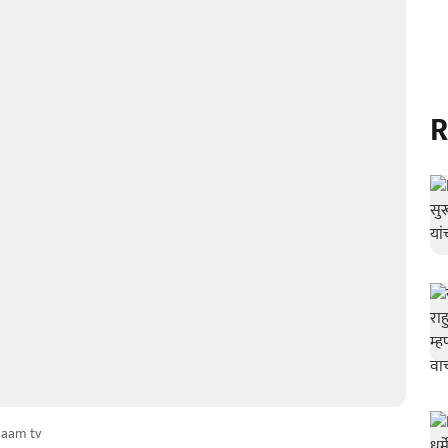
R
saam tv