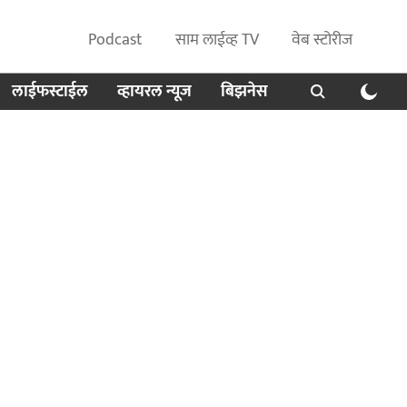
Podcast
साम लाईव्ह TV
वेब स्टोरीज
लाईफस्टाईल
व्हायरल न्यूज
बिझनेस