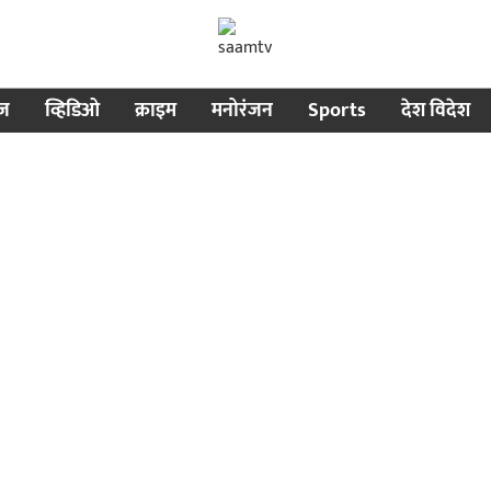
ीज
व्हिडिओ
क्राइम
मनोरंजन
Sports
देश विदेश