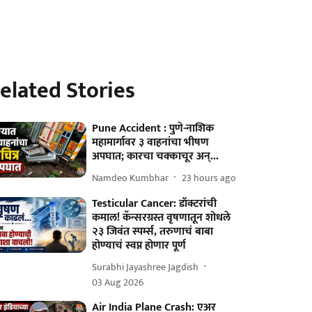
elated Stories
Pune Accident : पुणे-नाशिक
महामार्गावर ३ वाहनांचा भीषण
अपघात; कारचा चक्काचूर अन्...
Namdeo Kumbhar
23 hours ago
Testicular Cancer: डॉक्टरांची
कमाल! कॅन्सरग्रस्त वृषणातून शोधले
२३ जिवंत स्पर्म्स, तरुणाचं बाबा
होण्याचं स्वप्न होणार पूर्ण
Surabhi Jayashree Jagdish
03 Aug 2026
Air India Plane Crash: एअर