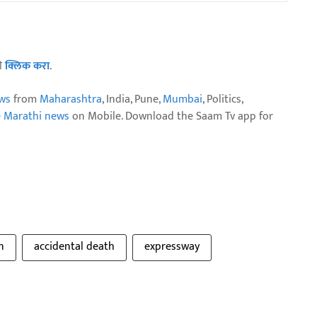
ठी
क्लिक करा
.
ws
from
Maharashtra
, India, Pune,
Mumbai
, Politics,
e Marathi news
on Mobile. Download the Saam Tv app for
n
accidental death
expressway