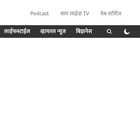
Podcast
साम लाईव्ह TV
वेब स्टोरीज
लाईफस्टाईल
व्हायरल न्यूज
बिझनेस