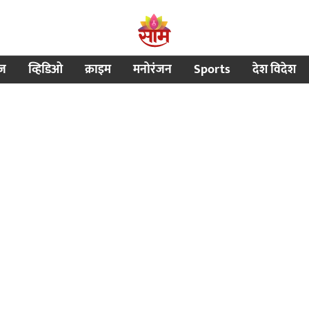
ीज
व्हिडिओ
क्राइम
मनोरंजन
Sports
देश विदेश