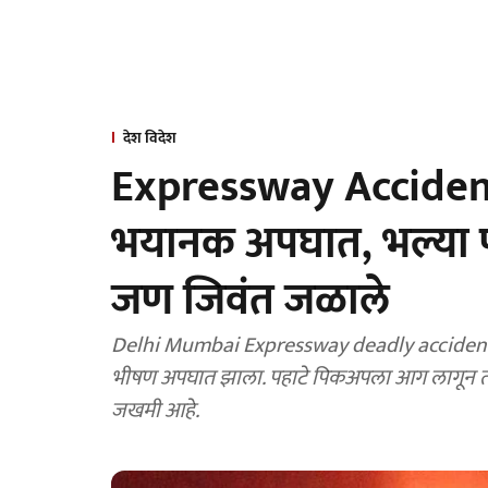
देश विदेश
Expressway Accident :
भयानक अपघात, भल्या 
जण जिवंत जळाले
Delhi Mumbai Expressway deadly accident : द
भीषण अपघात झाला. पहाटे पिकअपला आग लागून ती
जखमी आहे.