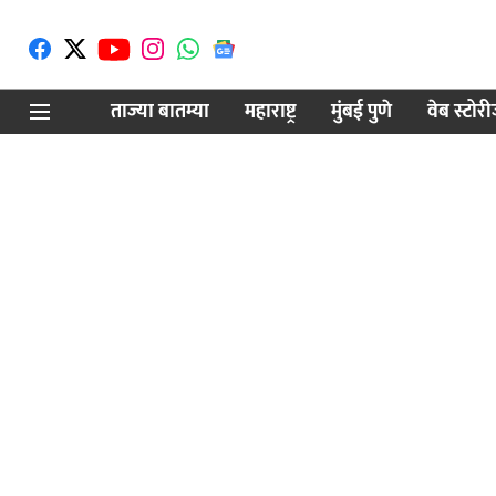
ताज्या बातम्या
महाराष्ट्र
मुंबई पुणे
वेब स्टोर