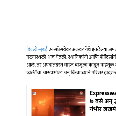
दिल्ली-मुंबई
एक्सप्रेसवेवर अलवर येथे झालेल्या अ
घटनास्थळी धाव घेतली. स्थानिकांनी आणि पोलिसां
आले. तर अपघातग्रस्त वाहन बाजूला काढून वाहतू
व्यक्तींचा आरडाओरड अन् किंचाळ्याने परिसर हादरला 
Expressway
७ बसे अन् 
गंभीर जखम