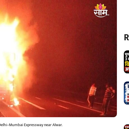
R
e Delhi–Mumbai Expressway near Alwar.