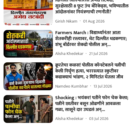
दिल्लीत जंतरमंतरला अभेद्य तटबंदी,
सुरक्षेसाठी 8 फूट उंच बॅरिकेड्स, भविष्यातील
आंदोलनांवर नियंत्रणाची रणनीती?
Girish Nikam
01 Aug 2026
Farmers March : विद्यार्थ्यानंतर आता
शेतकरीही रस्त्यावर, थेट दिल्लीत धडकणार;
शंभू बॉर्डरवर शेकडो पोलीस अन्...
Alisha Khedekar
21 Jul 2026
क्रूरतेचा कळस! पोलीस कॉन्स्टेबलने पत्नीची
केली निर्घृण हत्या, भररस्त्यात स्कुटीवर
कडाक्याचं भांडण, २ मिनिटांत घेतला जीव
Namdeo Kumbhar
13 Jul 2026
Shocking : भयंकर! पतीने फोन चेक केला;
पत्नीने छातीवर बसून ओढणीने आवळला
गळा, सासूने दार उघडलं अन्...
Alisha Khedekar
03 Jul 2026