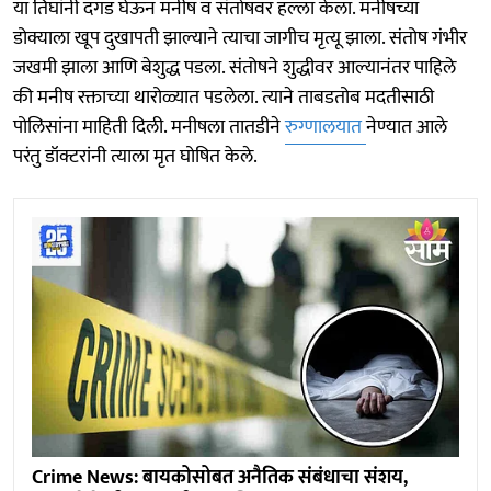
या तिघांनी दगड घेऊन मनीष व संतोषवर हल्ला केला. मनीषच्या
डोक्याला खूप दुखापती झाल्याने त्याचा जागीच मृत्यू झाला. संतोष गंभीर
जखमी झाला आणि बेशुद्ध पडला. संतोषने शुद्धीवर आल्यानंतर पाहिले
की मनीष रक्ताच्या थारोळ्यात पडलेला. त्याने ताबडतोब मदतीसाठी
पोलिसांना माहिती दिली. मनीषला तातडीने
रुग्णालयात
नेण्यात आले
परंतु डॉक्टरांनी त्याला मृत घोषित केले.
Crime News: बायकोसोबत अनैतिक संबंधाचा संशय,