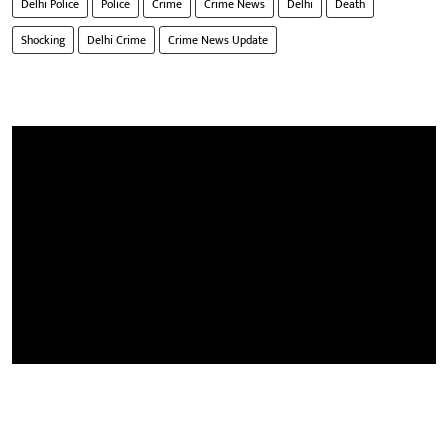
Delhi Police
Police
Crime
Crime News
Delhi
Death
Shocking
Delhi Crime
Crime News Update