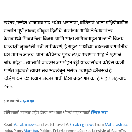
खरंतर, उत्तरेत भाजपचा गड अभेद्य असताना, काँग्रेसनं आता दक्षिणेकडील
राज्यांत पूर्ण ताकद झोकून दिलीये. कर्नाटक आणि तेलंगणानंतर
केरळमध्ये मिळवलेला विजय आणि आता तामिळनाडूत थलपती विजय
यांच्याशी जुळलेली नवी समीकरणं, हे राहुल गांधींच्या बदलत्या रणनीतीचं
यश मानलं जातंय. आता काँग्रेसचं पुढचं लक्ष्य असणार आहे ते म्हणजे
आंध्र प्रदेश... त्यासाठी वायएस जगमोहन रेड्डी यांच्यासोबत कॉग्रेस कशी
गणित जुळवते त्यावर सर्व अवलंबून असेल .त्यामुळे काँग्रेसचं हे
'दक्षिणायन' देशाच्या राजकारणाची दिशा बदलणार का हे पाहण महत्वाचं
ठरेल.
सकाळ+चे
सदस्य व्हा
शॉपिंगसाठी 'सकाळ प्राईम डील्स'च्या भन्नाट ऑफर्स पाहण्यासाठी
क्लिक करा
.
Read
Marathi news
and watch Live TV.
Breaking news
from
Maharashtra
,
India, Pune,
Mumbai
, Politics, Entertainment, Sports, Lifestyle at SaamTV.