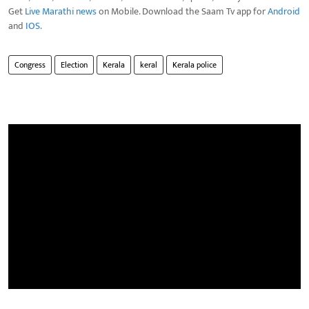
Get
Live Marathi news
on Mobile. Download the Saam Tv app for
Android
and
IOS
.
Congress
Election
Kerala
keral
Kerala police