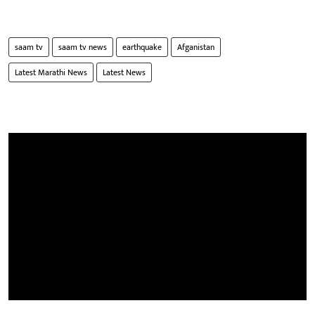
saam tv
saam tv news
earthquake
Afganistan
Latest Marathi News
Latest News