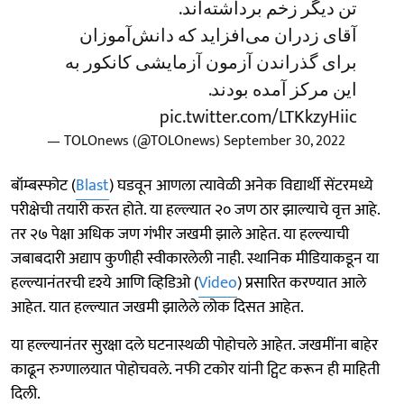
تن دیگر زخم برداشته‌اند.
آقای زدران می‌افزاید که دانش‌آموزان
برای گذراندن آزمون آزمایشی کانکور به
این مرکز آمده بودند.
pic.twitter.com/LTKkzyHiic
— TOLOnews (@TOLOnews)
September 30, 2022
बॉम्बस्फोट (
Blast
) घडवून आणला त्यावेळी अनेक विद्यार्थी सेंटरमध्ये
परीक्षेची तयारी करत होते. या हल्ल्यात २० जण ठार झाल्याचे वृत्त आहे.
तर २७ पेक्षा अधिक जण गंभीर जखमी झाले आहेत. या हल्ल्याची
जबाबदारी अद्याप कुणीही स्वीकारलेली नाही. स्थानिक मीडियाकडून या
हल्ल्यानंतरची दृश्ये आणि व्हिडिओ (
Video
) प्रसारित करण्यात आले
आहेत. यात हल्ल्यात जखमी झालेले लोक दिसत आहेत.
या हल्ल्यानंतर सुरक्षा दले घटनास्थळी पोहोचले आहेत. जखमींना बाहेर
काढून रुग्णालयात पोहोचवले. नफी टकोर यांनी ट्विट करून ही माहिती
दिली.