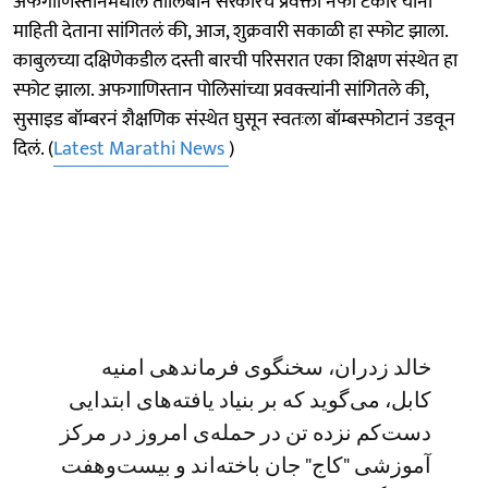
अफगाणिस्तानमधील तालिबान सरकारचे प्रवक्ता नफी टकोर यांनी
माहिती देताना सांगितलं की, आज, शुक्रवारी सकाळी हा स्फोट झाला.
काबुलच्या दक्षिणेकडील दस्ती बारची परिसरात एका शिक्षण संस्थेत हा
स्फोट झाला. अफगाणिस्तान पोलिसांच्या प्रवक्त्यांनी सांगितले की,
सुसाइड बॉम्बरनं शैक्षणिक संस्थेत घुसून स्वतःला बॉम्बस्फोटानं उडवून
दिलं. (
Latest Marathi News
)
خالد زدران، سخنگوی فرماندهی امنیه
کابل، می‌گوید که بر بنیاد یافته‌های ابتدایی
دست‌کم نزده تن در حمله‌ی امروز در مرکز
آموزشی "کاج" جان باخته‌اند و بیست‌وهفت