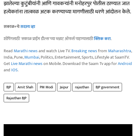
झालेल्या कुटुंबीयांनी आणि गावकऱ्यांनी मनोहरपुर पोलीस ठाण्यात जात
हत्येकरांना तात्काळ अटक करण्याच्या मागणीसाठी धरणे आंदोलन केले.
सकाळ+चे
सदस्य व्हा
शॉपिंगसाठी 'सकाळ प्राईम डील्स'च्या भन्नाट ऑफर्स पाहण्यासाठी
क्लिक करा
.
Read
Marathi news
and watch Live TV.
Breaking news
from
Maharashtra
,
India, Pune,
Mumbai
, Politics, Entertainment, Sports, Lifestyle at SaamTV.
Get
Live Marathi news
on Mobile. Download the Saam Tv app for
Android
and
IOS
.
BJP
Amit Shah
PM Modi
Jaipur
rajasthan
BJP government
Rajasthan BJP