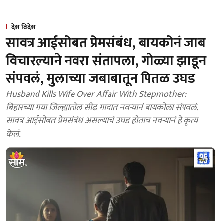
देश विदेश
सावत्र आईसोबत प्रेमसंबंध, बायकोनं जाब
विचारल्याने नवरा संतापला, गोळ्या झाडून
संपवलं, मुलाच्या जबाबातून पितळ उघड
Husband Kills Wife Over Affair With Stepmother:
बिहारच्या गया जिल्ह्यातील सीढ गावात नवऱ्यानं बायकोला संपवलं.
सावत्र आईसोबत प्रेमसंबंध असल्याचं उघड होताच नवऱ्यानं हे कृत्य
केलं.