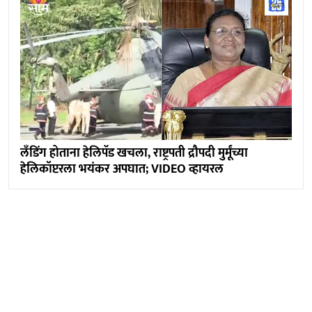
लँडिंग होताना हेलिपॅड खचला, राष्ट्रपती द्रौपदी मुर्मूंच्या
हेलिकॉप्टरला भयंकर अपघात; VIDEO व्हायरल